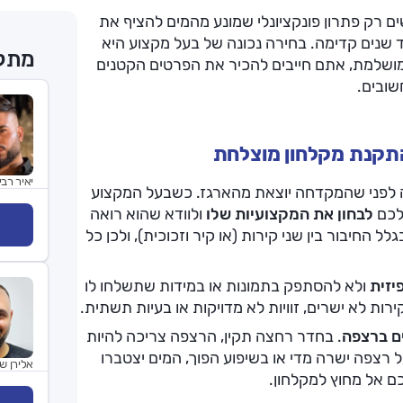
ם רק פתרון פונקציונלי שמונע מהמים להציף את
 שנים קדימה. בחירה נכונה של בעל מקצוע היא
מתקי
ושלמת, אתם חייבים להכיר את הפרטים הקטנים
שובים.
להתקנת מקלחון מוצלחת
יאיר רבי
ה לפני שהמקדחה יוצאת מהארגז. כשבעל המקצוע
שלכם
לבחון את המקצועיות שלו
ולוודא שהוא רואה
 החיבור בין שני קירות (או קיר וזכוכית), ולכן כל
יזית
ולא להסתפק בתמונות או במידות שתשלחו לו
ות לא ישרים, זוויות לא מדויקות או בעיות תשתית.
ם ברצפה
. בחדר רחצה תקין, הרצפה צריכה להיות
על רצפה ישרה מדי או בשיפוע הפוך, המים יצטברו
אלירן ש
כם אל מחוץ למקלחון.