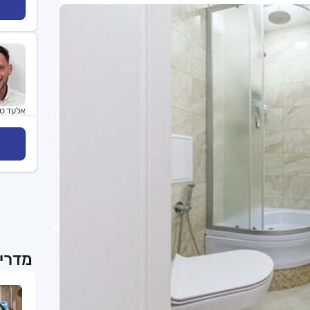
אלעד ט
מדריכ