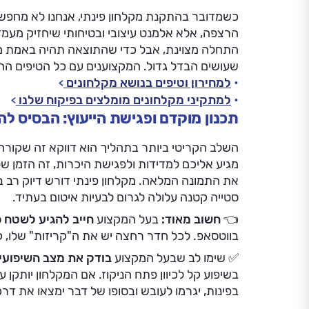
כשמדובר בהתקנת מקלחון פינתי, אנחנו לא מחפשי
הרצפה, אלא אלמנט עיצובי ובטיחותי שיחזיק מעמד
התחלה מצוינת, אבל כדי שהתוצאה תהיה באמת מ
שעושים הבדל גדול. המקצוענים עם כל הטיפים הח
למחירון וטיפים בנושא מקלחונים
למתקיני מקלחונים מומלצים בפיקוח שלנו
תכנון מוקדם ופגישת הייעוץ: הבסיס 
השלב הקריטי ביותר בתהליך הוא דווקא זה שקור
מגיע אליכם למדידות ולפגישת היכרות, זה הזמן 
את התמונה המלאה. מקלחון פינתי דורש דיוק רב בגלל
סטייה קטנה עלולה לגרום לבעיות איטום בעתיד.
👈 חשוב מאוד:
בעל המקצוע
חייב להגיע לשטח פ
בווטסאפ. לכל חדר רחצה יש את ה"קריזות" שלו, קיר
✅ שימו לב שבעל המקצוע
בודק את מצב השיפועי
בשיפוע קל לכיוון פתח הניקוז. אם המקלחון יותקן 
בפינות, יגרמו לעובש ובסופו של דבר ימצאו את דר