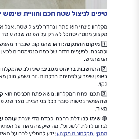
טיפים לניצול שטח חכם וחוויית שימוש י
מקלחון פינתי הוא פתרון נהדר לניצול שטח, אבל א
מקצוע מנוסה יסתכל לא רק על הפינה שבה עומד 
1️⃣ מיקום ההתקנה:
ודאו שהמיקום שנבחר מאפש
ולמגבת. לפעמים הזזה של כמה סנטימטרים לכאן א
המשתמש.
2️⃣ התחשבות בריהוט מסביב:
שימו לב שהמקלחון
באופן שיפריע לפתיחת הדלתות. זה נשמע מובן מאלי
לקוי.
3️⃣ תכנון פתח המקלחון: נושא פתח הכניסה הוא ק
שתאפשר נגישות טובה לכל בני הבית. מצד שני, פת
מאוד.
🔴 שימו לב:
דלת רחבה וכבדה מדי יוצרת
עומס עצ
לגרום לדלת "לשקוע", מה שיקשה מאוד על הפתיחה 
מתקין מקלחונים מקצועי
ידע להמליץ לכם על האיזון