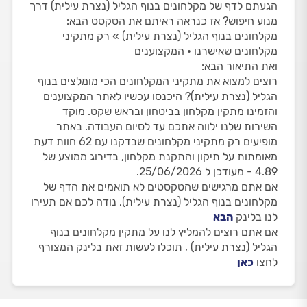
הגעתם לדף של מקלחונים בנוף הגליל (נצרת עילית) דרך
מנוע חיפוש? אז כנראה ראיתם את הטקסט הבא:
מקלחונים בנוף הגליל (נצרת עילית) » רק מתקיני
מקלחונים שאישרנו • המקצוענים
ואת התיאור הבא:
רוצים למצוא את מתקיני המקלחונים הכי מומלצים בנוף
הגליל (נצרת עילית)? היכנסו עכשיו לאתר המקצוענים
והזמינו מתקין מקלחון בביטחון ובראש שקט. מוקד
השירות שלנו ילווה אתכם עד לסיום העבודה. באתר
מופיעים רק מתקיני מקלחונים שבדקנו עם 62 חוות דעת
מאומתות על תיקון והתקנת מקלחון, בדירוג ממוצע של
4.89 - מעודכן ל 25/06/2026.
אם אתם מרגישים שהטקסטים לא תואמים את הדף של
מקלחונים בנוף הגליל (נצרת עילית), נודה לכם אם תעירו
לנו בלינק
הבא
אם אתם רוצים להמליץ לנו על מתקין מקלחונים בנוף
הגליל (נצרת עילית) , תוכלו לעשות זאת בלינק המצורף
לחצו
כאן