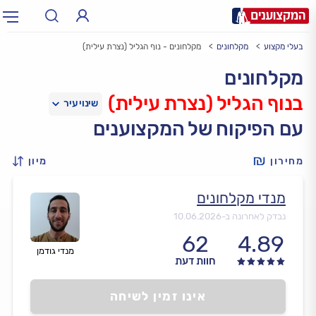
בעלי מקצוע
מקלחונים
מקלחונים - נוף הגליל (נצרת עילית)
תחום:
אינסטלטור, חשמלאי…
תחום
מקלחונים
בנוף הגליל (נצרת עילית)
עיר:
תל אביב, חיפה…
עיר
עם הפיקוח של המקצוענים
מחירון
מיון
מנדי מקלחונים
נבדק לאחרונה ב-
10.06.2026
62
4.89
מנדי גודמן
חוות דעת
אינו זמין לשיחה