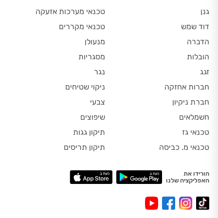
גנן
טכנאי מערכות אזעקה
דוד שמש
טכנאי מקררים
הדברה
מנעולן
הובלות
מסגריות
זגג
נגר
חברות אחזקה
ניקוי שטיחים
חברת ניקיון
צבעי
חשמלאים
שיפוצים
טכנאי גז
תיקון גגות
טכנאי מ. כביסה
תיקון תריסים
הורידו את
האפליקציה שלנו