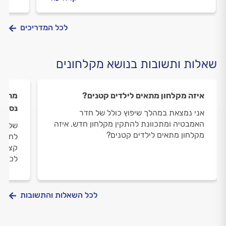
ובמקרים מסוימים, הצירים המחברים את דלתות
הנפוצ
המקלחון למסגרת עלולים להפוך לרופפים.
לכל המדריכים
שאלות ותשובות בנושא מקלחונים
איזה מקלחון מתאים לילדים קטנים?
מה עו
נסגרת
אני נמצאת במהלך שיפוץ כולל של חדר
האמבטיה ומתכוונת להתקין מקלחון חדש. איזה
שלום,
מקלחון מתאים לילדים קטנים?
לחרוק
קצת ש
לכוון
לכל השאלות והתשובות