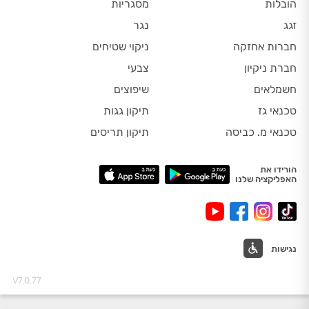
הובלות
מסגריות
זגג
נגר
חברות אחזקה
ניקוי שטיחים
חברת ניקיון
צבעי
חשמלאים
שיפוצים
טכנאי גז
תיקון גגות
טכנאי מ. כביסה
תיקון תריסים
הורידו את
האפליקציה שלנו
נגישות
V7.0.77