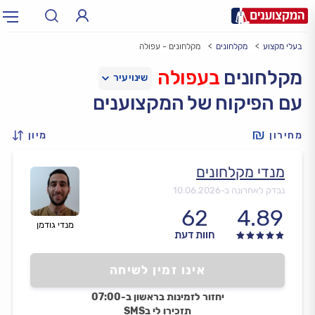
בעלי מקצוע
מקלחונים
מקלחונים - עפולה
תחום:
אינסטלטור, חשמלאי…
תחום
מקלחונים
בעפולה
עם הפיקוח של המקצוענים
עיר:
תל אביב, חיפה…
עיר
מחירון
מיון
מנדי מקלחונים
נבדק לאחרונה ב-
10.06.2026
62
4.89
מנדי גודמן
חוות דעת
אינו זמין לשיחה
יחזור לזמינות בראשון ב-07:00
תזכירו לי בSMS