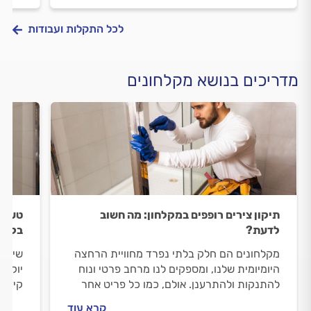
לכל התקלות ועבודות
מדריכים בנושא מקלחונים
תיקון צירים רופפים במקלחון: מה חשוב
טעויו
לדעת?
בקרמ
מקלחונים הם חלק בלתי נפרד מחוויית הרחצה
שיפצ
היומיומית שלנו, ומספקים לנו מרחב פרטי ונוח
יוקרת
להתנקות ולהתרענן. אולם, כמו כל פריט אחר
קידוח
בבית, גם מקלחונים עלולים לסבול מבלאי טבעי,
לנזיל
קרא עוד