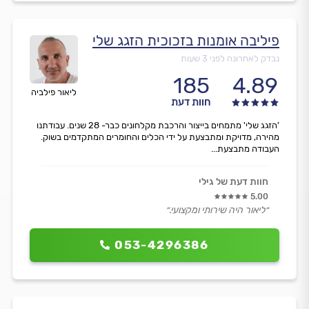
פיליבה אומנות בזכוכית הזגג שלי
נבדק לאחרונה לפני 3 שעות
185
4.89
ליאור פילביה
חוות דעת
'הזגג שלי' מתמחים בייצור והרכבת מקלחונים כבר- 28 שנים. עבודתנו
מהירה, מדויקת ומתבצעת על ידי הכלים והחומרים המתקדמים בשוק.
העבודה מתבצעת...
חוות דעת של גילי
5.00
״ליאור היה שירותי ומקצועי.״
053-4296386