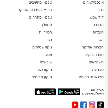
אינסטלטורים
טכנאי מחשבים
גנן
טכנאי מערכות אזעקה
דוד שמש
טכנאי מקררים
הדברה
מנעולן
הובלות
מסגריות
זגג
נגר
חברות אחזקה
ניקוי שטיחים
חברת ניקיון
צבעי
חשמלאים
שיפוצים
טכנאי גז
תיקון גגות
טכנאי מ. כביסה
תיקון תריסים
הורידו את
האפליקציה שלנו