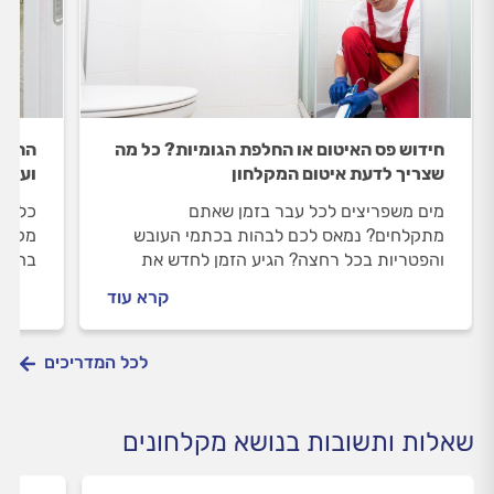
חידוש פס האיטום או החלפת הגומיות? כל מה
התקנת
שצריך לדעת איטום המקלחון
ועמיד
מים משפריצים לכל עבר בזמן שאתם
כל מה
מתקלחים? נמאס לכם לבהות בכתמי העובש
מקצוע
והפטריות בכל רחצה? הגיע הזמן לחדש את
בחירת
איטום המקלחון. באילו מקרים תוכלו לעשות זאת
נירוס
קרא עוד
בעצמכם ומתי מוטב להיעזר בהנדימן? כל
התשובות במדריך
לכל המדריכים
שאלות ותשובות בנושא מקלחונים