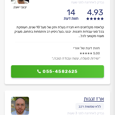
נבדק לאחרונה לפני שעה
יבגני יאצין
14
4.93
חוות דעת
קלאסה מקלחונים היא חברה בעלת ותק של מעל 10 שנים, העוסקת
בכל סוגי עבודות הזגגות. יבגני, בעל ניסיון רב והתמחות בתחום, מעניק
מענה מקצועי לכל...
חוות דעת של אורי
5.00
״שירות מעולה, עשה עבודה טובה.״
055-4582625
ארז זגגות
נבדק לאחרונה לפני 3 שעות