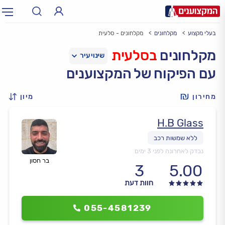
בעלי מקצוע
מקלחונים
מקלחונים - סלעית
תחום:
אינסטלטור, חשמלאי…
תחום
מקלחונים
בסלעית
עם הפיקוח של המקצוענים
עיר:
תל אביב, חיפה…
עיר
מחירון
מיון
H.B Glass
נבדק לאחרונה לפני 3 ימים
בר חסון
3
5.00
חוות דעת
055-4581239