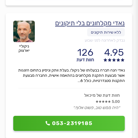
נאדי מקלחונים בלי תיקונים
נבדק לאחרונה לפני שבוע
ניקוליי
126
4.95
יארצוק
חוות דעת
נאדי הנה חברה בבעלותו של ניקולי, בעלת וותק וניסיון בתחום הזגגות
אשר מבצעת התקנת מקלחונים בהתאמה אישית, החברה מבצעת
התקנות סטנדרטיות, כולל 6...
חוות דעת של מיכאל
5.00
״היה ממש טוב, פשוט אלוף.״
053-2319185