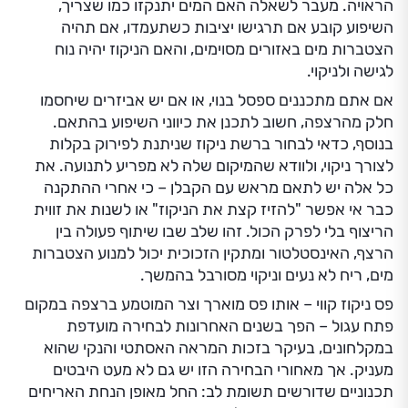
הראויה. מעבר לשאלה האם המים יתנקזו כמו שצריך,
השיפוע קובע אם תרגישו יציבות כשתעמדו, אם תהיה
הצטברות מים באזורים מסוימים, והאם הניקוז יהיה נוח
לגישה ולניקוי.
אם אתם מתכננים ספסל בנוי, או אם יש אביזרים שיחסמו
חלק מהרצפה, חשוב לתכנן את כיווני השיפוע בהתאם.
בנוסף, כדאי לבחור ברשת ניקוז שניתנת לפירוק בקלות
לצורך ניקוי, ולוודא שהמיקום שלה לא מפריע לתנועה. את
כל אלה יש לתאם מראש עם הקבלן – כי אחרי ההתקנה
כבר אי אפשר "להזיז קצת את הניקוז" או לשנות את זווית
הריצוף בלי לפרק הכול. זהו שלב שבו שיתוף פעולה בין
הרצף, האינסטלטור ומתקין הזכוכית יכול למנוע הצטברות
מים, ריח לא נעים וניקוי מסורבל בהמשך.
פס ניקוז קווי – אותו פס מוארך וצר המוטמע ברצפה במקום
פתח עגול – הפך בשנים האחרונות לבחירה מועדפת
במקלחונים, בעיקר בזכות המראה האסתטי והנקי שהוא
מעניק. אך מאחורי הבחירה הזו יש גם לא מעט היבטים
תכנוניים שדורשים תשומת לב: החל מאופן הנחת האריחים