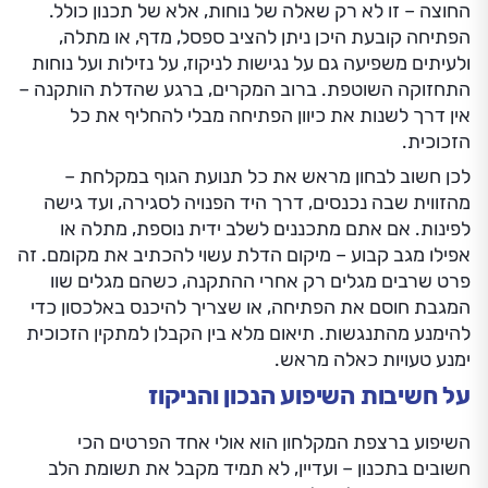
החוצה – זו לא רק שאלה של נוחות, אלא של תכנון כולל.
הפתיחה קובעת היכן ניתן להציב ספסל, מדף, או מתלה,
ולעיתים משפיעה גם על נגישות לניקוז, על נזילות ועל נוחות
התחזוקה השוטפת. ברוב המקרים, ברגע שהדלת הותקנה –
אין דרך לשנות את כיוון הפתיחה מבלי להחליף את כל
הזכוכית.
לכן חשוב לבחון מראש את כל תנועת הגוף במקלחת –
מהזווית שבה נכנסים, דרך היד הפנויה לסגירה, ועד גישה
לפינות. אם אתם מתכננים לשלב ידית נוספת, מתלה או
אפילו מגב קבוע – מיקום הדלת עשוי להכתיב את מקומם. זה
פרט שרבים מגלים רק אחרי ההתקנה, כשהם מגלים שוו
המגבת חוסם את הפתיחה, או שצריך להיכנס באלכסון כדי
להימנע מהתנגשות. תיאום מלא בין הקבלן למתקין הזכוכית
ימנע טעויות כאלה מראש.
על חשיבות השיפוע הנכון והניקוז
השיפוע ברצפת המקלחון הוא אולי אחד הפרטים הכי
חשובים בתכנון – ועדיין, לא תמיד מקבל את תשומת הלב