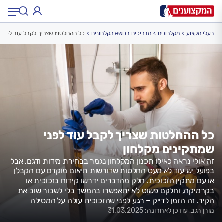
בעלי מקצוע
מקלחונים
מדריכים בנושא מקלחונים
כל ההחלטות שצריך לקבל עוד לפני 
תחום:
תחום
עיר:
תל אביב, חיפה…
עיר
כל ההחלטות שצריך לקבל עוד לפני
שמתקינים מקלחון
זה אולי נראה כאילו תכנון המקלחון נגמר בבחירת מידות ודגם, אבל
בפועל יש עוד לא מעט החלטות שדורשות תיאום מוקדם עם הקבלן
או עם מתקין הזכוכית. חלק מהדברים ידרשו קידוח בזכוכית או
בקרמיקה, וחלקם פשוט לא יתאפשרו בהמשך בלי לשבור שוב את
הקיר. זה הזמן לדייק – רגע לפני שהזכוכית עולה על המסילה
מורן רגב, עודכן לאחרונה: 31.03.2025