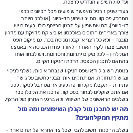
ועד סוג השיפוע הנדרש לרצפה.
בעוד שניקוז רגיל מאפשר שיפועים מכל הכיוונים כלפי
המרכז, פס קווי מחייב שיפוע חד-כיווני (או לכל היותר
דו-כיווני), מה שמשפיע על תכנון הריצוף כולו. לעיתים יש
צורך באריחים חתוכים באלכסון או ביציקה מדויקת עם מדרון
מובנה – ולא כל רצף או קבלן מנוסה בכך. גם מיקום הפס
חשוב: צמוד לקיר האחורי, לאורך פתח הכניסה או באמצע
המקלחון – לכל מיקום יתרונות וחסרונות, ויש לבחון אותו
בהתאם לתכנון הספסל, הדלת והניקוז הקיים.
בנוסף, חשוב לוודא שפס הניקוז שנבחר איכותי, נשלף לניקוי
ונגיש לתחזוקה. אם תתקינו אותו מבלי לחשוב על גישה
עתידית – תקבלו מקלחון יפה לעין, אך מסורבל לניקוי. לכן,
אם אתם שוקלים לבחור בפס קווי, עדכנו את הקבלן כבר
בשלבים הראשונים של השיפוץ, ולא ברגע האחרון מול הרצף.
מה יש לתכנן מול קבלן השיפוצים ומה מול
מתקין המקלחונים?
בשלב ההכנות, חשוב להבין שכל צד אחראי על תחום אחר –