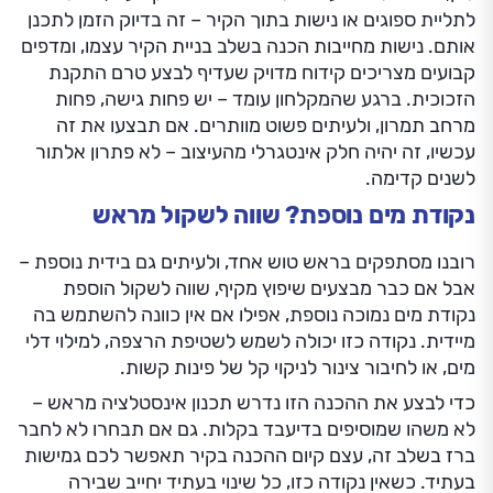
לתליית ספוגים או נישות בתוך הקיר – זה בדיוק הזמן לתכנן
אותם. נישות מחייבות הכנה בשלב בניית הקיר עצמו, ומדפים
קבועים מצריכים קידוח מדויק שעדיף לבצע טרם התקנת
הזכוכית. ברגע שהמקלחון עומד – יש פחות גישה, פחות
מרחב תמרון, ולעיתים פשוט מוותרים. אם תבצעו את זה
עכשיו, זה יהיה חלק אינטגרלי מהעיצוב – לא פתרון אלתור
לשנים קדימה.
נקודת מים נוספת? שווה לשקול מראש
רובנו מסתפקים בראש טוש אחד, ולעיתים גם בידית נוספת –
אבל אם כבר מבצעים שיפוץ מקיף, שווה לשקול הוספת
נקודת מים נמוכה נוספת, אפילו אם אין כוונה להשתמש בה
מיידית. נקודה כזו יכולה לשמש לשטיפת הרצפה, למילוי דלי
מים, או לחיבור צינור לניקוי קל של פינות קשות.
כדי לבצע את ההכנה הזו נדרש תכנון אינסטלציה מראש –
לא משהו שמוסיפים בדיעבד בקלות. גם אם תבחרו לא לחבר
ברז בשלב זה, עצם קיום ההכנה בקיר תאפשר לכם גמישות
בעתיד. כשאין נקודה כזו, כל שינוי בעתיד יחייב שבירה