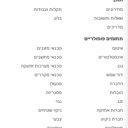
מחירונים
תקלות ועבודות
שאלות ותשובות
בלוג
מדריכים
תחומים פופולריים
איטום
טכנאי מזגנים
אינסטלטורים
טכנאי מחשבים
גנן
טכנאי מערכות אזעקה
דוד שמש
טכנאי מקררים
הדברה
מנעולן
הובלות
מסגריות
זגג
נגר
חברות אחזקה
ניקוי שטיחים
חברת ניקיון
צבעי
חשמלאים
שיפוצים