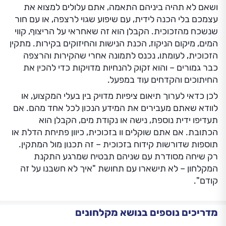
ושאם לא תהיה ביניהם התאמה, אתם עלולים למצוא את
עצמכם בלי הכנה לידית, עם שיפוע שגוי לרצפה, או עם חור
שנשכח מהזכוכית. הקבלן הוא זה שאחראי על הריצוף, קווי
המים, מיקום הניקוז, הכנת הנישות והחיזוקים בקירות. מתקין
הזכוכית, לעומתו, נכנס לתמונה אחרי שהקירות והרצפה
כבר גמורים – והוא זקוק להנחיות מדויקות כדי להכין את
החיתוכים והקדחים עוד במפעל.
לכן כדאי לערוך תיאום ציפיות מדויק בין בעלי המקצוע, או
לוודא שאתם מעבירים את המידע הנכון לכל אחד מהם. אם
תעדיפו ידית נוספת, נישה או נקודת מים, הקבלן הוא
הכתובת. אם אתם שוקלים וו בזכוכית, כיוון פתיחת הדלת או
תוספות שדורשות קידוח בזכוכית – זה תכנון מול המתקין.
רק שיחה מסודרת עם שניהם תבטיח שמרגע התקנת
המקלחון – לא תישארו עם תחושת "איך לא חשבנו על זה
קודם".
מדריכים נוספים בנושא מקלחונים