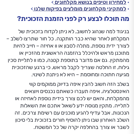
למחירון וטיפים בנושא מקלחונים
למתקיני מקלחונים מומלצים בפיקוח שלנו
מה תוכלו לבצע רק לפני הזמנת הזכוכית?
בניגוד למה שנהוג לחשוב, לא ניתן לקדוח בזכוכית של
המקלחון לאחר שהיא כבר הותקנה. כל חור שתרצו לשלב –
לצורך ידית נוספת, מתלה לסבון או וו אחיזה – חייב להיות
מתוכנן מראש ולהיכלל בהזמנה הראשונית מהזכיין או
מהמתקין. גם אם מדובר בתוספת קטנה, כמו וו לתליית סכין
גילוח, זו החלטה שצריך לקבל מראש, כי ברגע שהזכוכית
מגיעה חתוכה ומחוסמת – היא לא ניתנת לשינוי.
בשלב הזה חשוב להבין איפה בדיוק ממוקמים קווי
האינסטלציה, איפה תעברו כשאתם נכנסים ויוצאים
מהמקלחת, והאם יש לכם צורך בידית נוספת לאחיזה או
לתלייה. מתקין מנוסה ידע לשאול אתכם את השאלות
הנכונות, אבל עדיף להגיע מוכנים עם רשימת צרכים. זה
השלב האחרון שבו ניתן להוסיף חורים בזכוכית בלי סיכון
לשבר או צורך בהחלפה יקרה של כל המשטח.