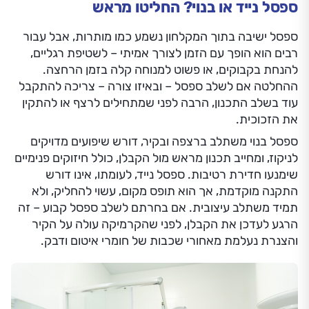
ספסל נייד או בנוי? החליטו מראש
ספסל ישיבה בתוך המקלחון נשמע כמו מותרות, אבל עבור
רבים הוא הופך עם הזמן לצורך אמיתי – לשטיפת רגליים,
להנחת בקבוקים, או פשוט למנוחה קלה בזמן הרחצה.
ההחלטה אם לשלב ספסל – ובאיזו צורה – צריכה להתקבל
עוד בשלב התכנון, הרבה לפני שמתחילים לרצף או להתקין
את הזכוכית.
ספסל בנוי משתלב ברצפה ובקיר, דורש שיפועים מדויקים
לניקוז, ומחייב תכנון מראש מול הקבלן, כולל חיזוקים פנימיים
שימנעו חדירת רטיבות. ספסל נייד, לעומתו, אינו דורש
התקנה מוקדמת, אך הוא תופס מקום, עשוי להחליק, ולא
תמיד משתלב עיצובית. אם בחרתם לשלב ספסל קבוע – זה
הרגע לעדכן את הקבלן, לפני שהקרמיקה עולה על הקיר
והצנרת נעלמת מאחורי שכבות של חומרי איטום ודבק.