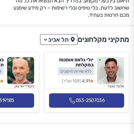
תיאום בין בעלי מקצוע. במדריך הבא תמצאו את כל מה
שחשוב לדעת, בלי טיפים ובלי רשימות – רק מידע שימנע
מכם חרטות בעתיד.
מתקיני מקלחונים
תל אביב
יולי גלאס אומנות
נא
במקלחת
תי
ללא שירות תיקונים
ל
4.91
(109 חוו"ד)
אלעד טנצר
ניקוליי יארצוק
319185
053-2507036