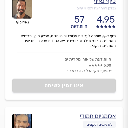
כיוף נאיף
נבדק לאחרונה לפני 4 ימים
57
4.95
נאיף כיוף
חוות דעת
כיוף נאיף, מומחה לעבודות אלומיניום מיוחדות, מבצע תיקון תריסים
חשמליים, תריסי גלילה ותריסים ידניים, החלפת מנועים לתריסים
חשמליים, תיקוני...
חוות דעת של אורן מקרית ים
5.00
״הגיע בזמן והכל היה בסדר.״
אינו זמין לשיחה
אלומניום חמודי