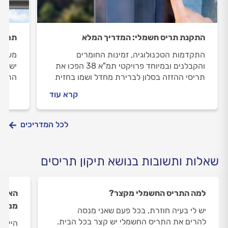
התקנת תריס חשמלי: המדריך המלא
תריס 
התקדמות הטכנולוגיה, זמינות החומרים
מעבר 
והקבלנים ובמיוחד פרויקטי תמ"א 38 הפכו את
ישפר 
תריסי ההזזה בסלון לברירת מחדל ושמו בחזית
התריס
את תריסי הגלילה החשמליים. על החלפת
שונים
קרא עוד
תריסים בבתים פרטיים ועל היתרונות שבתריסים
התקנת
חשמליים בבית - בכתבה שלפניכם
התשוב
לכל המדריכים
שאלות ותשובות בנושא תיקון תריסים
למה התריס החשמלי מקצר?
האם י
ממקו
יש לי בעיה חוזרת, בכל פעם שאני מנסה
להרים את התריס החשמלי יש קצר בכל הבית.
היי, 