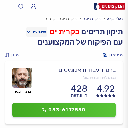
בעלי מקצוע
תיקון תריסים
תיקון תריסים - קרית ים
תחום:
אינסטלטור, חשמלאי…
תחום
תיקון תריסים
בקרית ים
עם הפיקוח של המקצוענים
עיר:
תל אביב, חיפה…
עיר
מחירון
מיון
ברנרד עבודות אלומיניום
נבדק לאחרונה אתמול
428
4.92
ברנרד מטר
חוות דעת
053-6117550