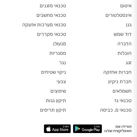
איטום
טכנאי מזגנים
אינסטלטורים
טכנאי מחשבים
גנן
טכנאי מערכות אזעקה
דוד שמש
טכנאי מקררים
הדברה
מנעולן
הובלות
מסגריות
זגג
נגר
חברות אחזקה
ניקוי שטיחים
חברת ניקיון
צבעי
חשמלאים
שיפוצים
טכנאי גז
תיקון גגות
טכנאי מ. כביסה
תיקון תריסים
הורידו את
האפליקציה שלנו