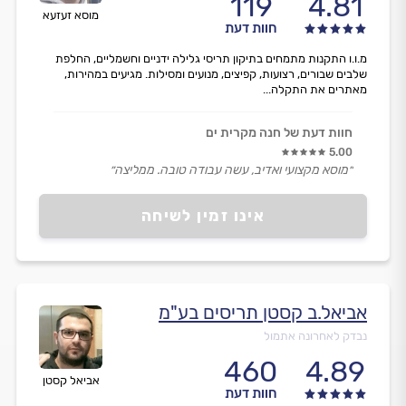
119
4.81
מוסא זעזעא
חוות דעת
מ.ו.ו התקנות מתמחים בתיקון תריסי גלילה ידניים וחשמליים, החלפת
שלבים שבורים, רצועות, קפיצים, מנועים ומסילות. מגיעים במהירות,
מאתרים את התקלה...
חוות דעת של חנה מקרית ים
5.00
״מוסא מקצועי ואדיב, עשה עבודה טובה. ממליצה״
אינו זמין לשיחה
אביאל.ב קסטן תריסים בע"מ
נבדק לאחרונה אתמול
460
4.89
אביאל קסטן
חוות דעת