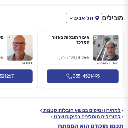
מובילים
תל אביב
איגור הובלות באזור
פי
המרכז
4.96
(124 חוו"ד)
איגור זולוטניקוב
ירון ורבר
521267
055-4521495
למחירון וטיפים בנושא הובלות קטנות
למובילים מומלצים בפיקוח שלנו
תכנון מוקדם הוא המפתח