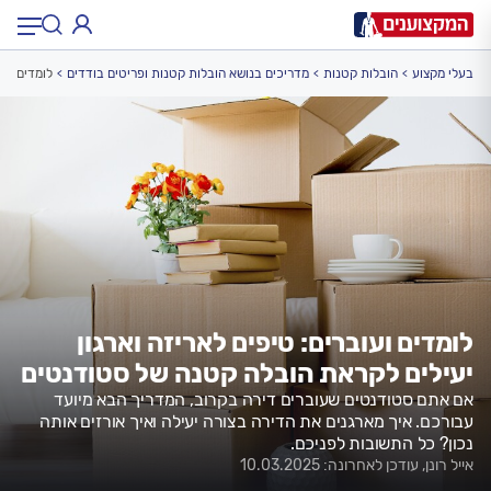
בעלי מקצוע
הובלות קטנות
מדריכים בנושא הובלות קטנות ופריטים בודדים
לומדים ועו
תחום:
תחום
עיר:
תל אביב, חיפה…
עיר
לומדים ועוברים: טיפים לאריזה וארגון
יעילים לקראת הובלה קטנה של סטודנטים
אם אתם סטודנטים שעוברים דירה בקרוב, המדריך הבא מיועד
עבורכם. איך מארגנים את הדירה בצורה יעילה ואיך אורזים אותה
נכון? כל התשובות לפניכם.
אייל רונן, עודכן לאחרונה: 10.03.2025