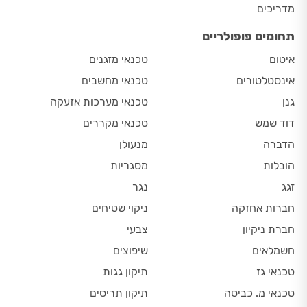
מדריכים
תחומים פופולריים
איטום
טכנאי מזגנים
אינסטלטורים
טכנאי מחשבים
גנן
טכנאי מערכות אזעקה
דוד שמש
טכנאי מקררים
הדברה
מנעולן
הובלות
מסגריות
זגג
נגר
חברות אחזקה
ניקוי שטיחים
חברת ניקיון
צבעי
חשמלאים
שיפוצים
טכנאי גז
תיקון גגות
טכנאי מ. כביסה
תיקון תריסים