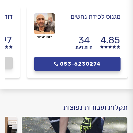
מגנוס לכידת נחשים
דוד ב
.97
34
4.85
ג'וש מגנוס
חוות דעת
053-6230274
תקלות ועבודות נפוצות