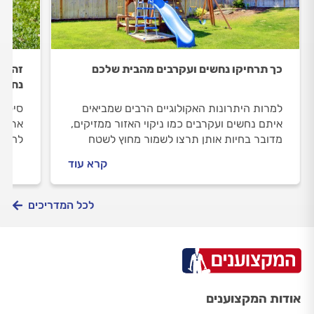
כך תרחיקו נחשים ועקרבים מהבית שלכם
זהירו
נחשי
למרות היתרונות האקולוגיים הרבים שמביאים
סיטוא
איתם נחשים ועקרבים כמו ניקוי האזור ממזיקים,
את רו
מדובר בחיות אותן תרצו לשמור מחוץ לשטח
להתמו
הבית והחצר שלכם. על דרכי ההתמודדות עם
לאפשר
קרא עוד
האורחים הארסיים – במדריך הבא.
שצריך
לכל המדריכים
אודות המקצוענים