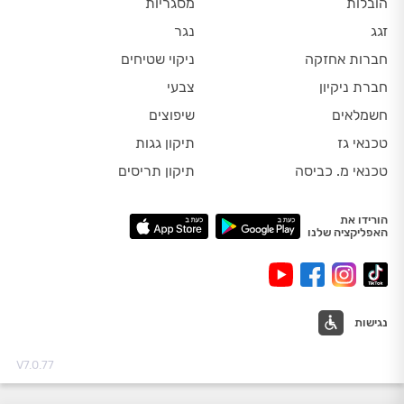
הובלות
מסגריות
זגג
נגר
חברות אחזקה
ניקוי שטיחים
חברת ניקיון
צבעי
חשמלאים
שיפוצים
טכנאי גז
תיקון גגות
טכנאי מ. כביסה
תיקון תריסים
הורידו את
האפליקציה שלנו
נגישות
V7.0.77