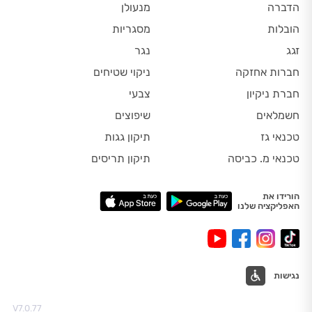
הדברה
מנעולן
הובלות
מסגריות
זגג
נגר
חברות אחזקה
ניקוי שטיחים
חברת ניקיון
צבעי
חשמלאים
שיפוצים
טכנאי גז
תיקון גגות
טכנאי מ. כביסה
תיקון תריסים
הורידו את
האפליקציה שלנו
נגישות
V7.0.77