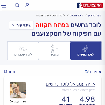
בעלי מקצוע
לוכד נחשים
לוכד נחשים - פתח תקווה
תחום:
אינסטלטור, חשמלאי…
תחום
לוכד נחשים
בפתח תקווה
עם הפיקוח של המקצוענים
עיר:
תל אביב, חיפה…
עיר
לוכד נחשים
מדביר
לוכד עכברים
מחירון
מיון
אריה עמנואל לוכד נחשים
נבדק לאחרונה לפני 7 שעות
41
4.98
אריה עמנואל
חוות דעת