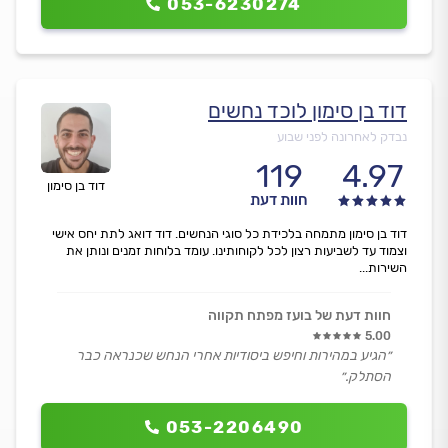
053-6230274
דוד בן סימון לוכד נחשים
נבדק לאחרונה לפני שבוע
119
4.97
דוד בן סימון
חוות דעת
דוד בן סימון מתמחה בלכידת כל סוגי הנחשים. דוד דואג לתת יחס אישי
וצמוד עד לשביעות רצון לכל לקוחותינו. עומד בלוחות זמנים ונותן את
השירות...
חוות דעת של בועז מפתח תקווה
5.00
״הגיע במהירות וחיפש ביסודיות אחרי הנחש שכנראה כבר
הסתלק.״
053-2206490