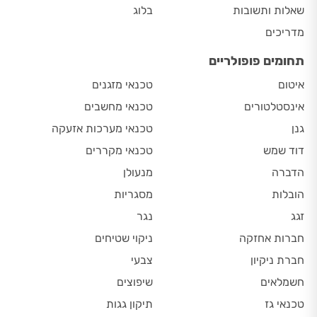
שאלות ותשובות
בלוג
מדריכים
תחומים פופולריים
איטום
טכנאי מזגנים
אינסטלטורים
טכנאי מחשבים
גנן
טכנאי מערכות אזעקה
דוד שמש
טכנאי מקררים
הדברה
מנעולן
הובלות
מסגריות
זגג
נגר
חברות אחזקה
ניקוי שטיחים
חברת ניקיון
צבעי
חשמלאים
שיפוצים
טכנאי גז
תיקון גגות