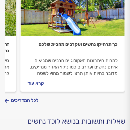
כך תרחיקו נחשים ועקרבים מהבית שלכם
זהיר
נחשי
למרות היתרונות האקולוגיים הרבים שמביאים
סיטוא
איתם נחשים ועקרבים כמו ניקוי האזור ממזיקים,
את רו
מדובר בחיות אותן תרצו לשמור מחוץ לשטח
להתמו
הבית והחצר שלכם. על דרכי ההתמודדות עם
לאפשר
קרא עוד
האורחים הארסיים – במדריך הבא.
שצריך
לכל המדריכים
שאלות ותשובות בנושא לוכד נחשים