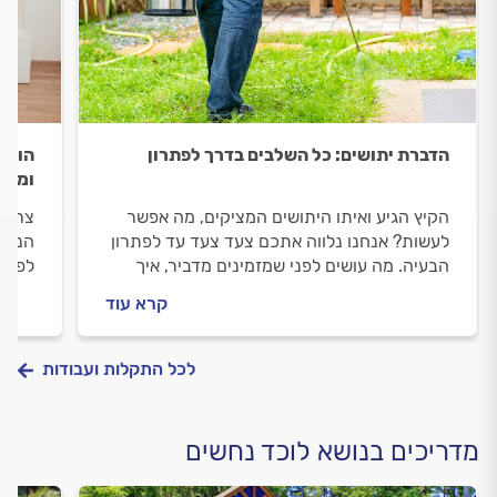
הדברת יתושים: כל השלבים בדרך לפתרון
הופעת
ומני
הקיץ הגיע ואיתו היתושים המציקים, מה אפשר
צריכ
לעשות? אנחנו נלווה אתכם צעד צעד עד לפתרון
הנכון
הבעיה. מה עושים לפני שמזמינים מדביר, איך
לפתרו
מכינים את החצר להדברה וכמה זה יעלה לכם?
המדב
קרא עוד
התשובות לפניכם.
לפניכ
לכל התקלות ועבודות
מדריכים בנושא לוכד נחשים