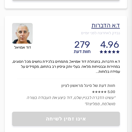
ד.א הדברות
נבדק לאחרונה לפני יומיים
279
4.96
דוד אמויאל
חוות דעת
ד.א הדברות, בהנהלת דוד אמויאל, מתמחים בלכידת נחשים מכל הסוגים,
במהירות ובבטיחות מלאה. בעלי ותק וניסיון רב בתחום, מקפידים על
עמידה בלוחות...
חוות דעת של סיגל מראשון לציון
5.00
״עשינו הדברה לבניין שלנו, דוד ביצע את העבודה בצורה
מושלמת, ממליצה!״
אינו זמין לשיחה