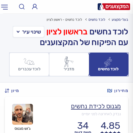
בעלי מקצוע
לוכד נחשים
לוכד נחשים - ראשון לציון
תחום:
אינסטלטור, חשמלאי…
תחום
לוכד נחשים
בראשון לציון
עם הפיקוח של המקצוענים
עיר:
תל אביב, חיפה…
עיר
לוכד נחשים
מדביר
לוכד עכברים
מחירון
מיון
מגנוס לכידת נחשים
נבדק לאחרונה לפני יומיים
34
4.85
ג'וש מגנוס
חוות דעת