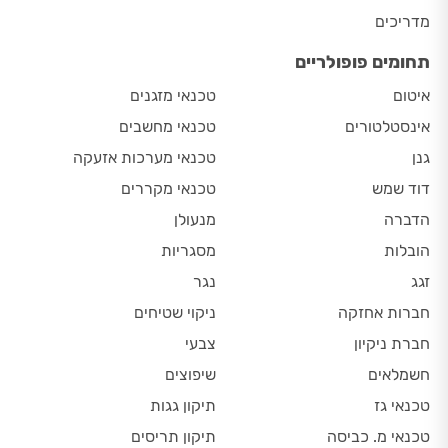
מדריכים
תחומים פופולריים
איטום
טכנאי מזגנים
אינסטלטורים
טכנאי מחשבים
גנן
טכנאי מערכות אזעקה
דוד שמש
טכנאי מקררים
הדברה
מנעולן
הובלות
מסגריות
זגג
נגר
חברות אחזקה
ניקוי שטיחים
חברת ניקיון
צבעי
חשמלאים
שיפוצים
טכנאי גז
תיקון גגות
טכנאי מ. כביסה
תיקון תריסים