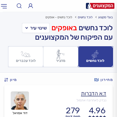
בעלי מקצוע
לוכד נחשים
לוכד נחשים - אופקים
תחום:
אינסטלטור, חשמלאי…
תחום
לוכד נחשים
באופקים
עם הפיקוח של המקצוענים
עיר:
תל אביב, חיפה…
עיר
לוכד נחשים
מדביר
לוכד עכברים
מחירון
מיון
ד.א הדברות
נבדק לאחרונה אתמול
279
4.96
דוד אמויאל
חוות דעת