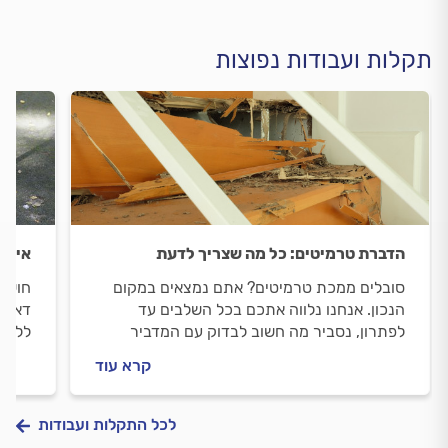
תקלות ועבודות נפוצות
הדברת טרמיטים: כל מה שצריך לדעת
איתור
סובלים ממכת טרמיטים? אתם נמצאים במקום
חוששי
הנכון. אנחנו נלווה אתכם בכל השלבים עד
דאגה,
לפתרון, נסביר מה חשוב לבדוק עם המדביר
ללכיד
בטלפון, איך מומלץ להתנהל מולו וכמה תעלה
וכמה 
קרא עוד
לכם הדברה.
לכל התקלות ועבודות