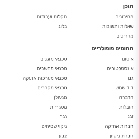
תוכן
מחירונים
תקלות ועבודות
שאלות ותשובות
בלוג
מדריכים
תחומים פופולריים
איטום
טכנאי מזגנים
אינסטלטורים
טכנאי מחשבים
גנן
טכנאי מערכות אזעקה
דוד שמש
טכנאי מקררים
הדברה
מנעולן
הובלות
מסגריות
זגג
נגר
חברות אחזקה
ניקוי שטיחים
חברת ניקיון
צבעי