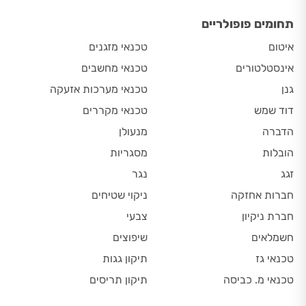
תחומים פופולריים
איטום
טכנאי מזגנים
אינסטלטורים
טכנאי מחשבים
גנן
טכנאי מערכות אזעקה
דוד שמש
טכנאי מקררים
הדברה
מנעולן
הובלות
מסגריות
זגג
נגר
חברות אחזקה
ניקוי שטיחים
חברת ניקיון
צבעי
חשמלאים
שיפוצים
טכנאי גז
תיקון גגות
טכנאי מ. כביסה
תיקון תריסים