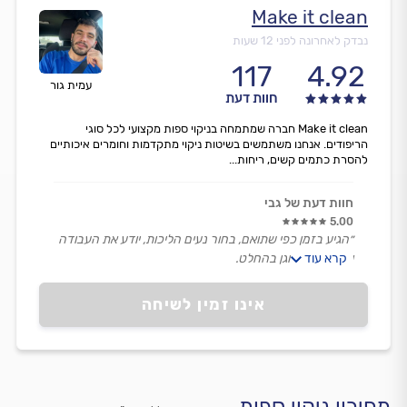
Make it clean
נבדק לאחרונה לפני 12 שעות
117
4.92
עמית גור
חוות דעת
Make it clean חברה שמתמחה בניקוי ספות מקצועי לכל סוגי
הריפודים. אנחנו משתמשים בשיטות ניקוי מתקדמות וחומרים איכותיים
להסרת כתמים קשים, ריחות...
חוות דעת של גבי
5.00
״הגיע בזמן כפי שתואם, בחור נעים הליכות, יודע את העבודה
קרא עוד
וגבה מחיר הוגן בהחלט.
בשלב זה נראה שתוצאת הניקיון הושגה. ממליצה על עמית!״
אינו זמין לשיחה