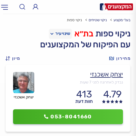
בעלי מקצוע
ניקוי שטיחים
ניקוי ספות
תחום:
אינסטלטור, חשמלאי…
תחום
ניקוי ספות
בת״א
עם הפיקוח של המקצוענים
עיר:
תל אביב, חיפה…
עיר
מחירון
מיון
יצחק אשכנזי
נבדק לאחרונה לפני 7 שעות
413
4.79
יצחק אשכנזי
חוות דעת
053-8041660