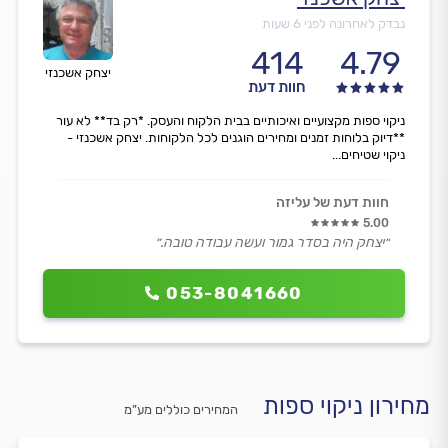
נבדק לאחרונה לפני 6 שעות
414
4.79
יצחק אשכנזי
חוות דעת
ניקוי ספות מקצועיים ואיכותיים בבית הלקוח והעסק. *רק בד** לא עור
**דיוק בלוחות זמנים ומחירים הוגנים לכל הלקוחות. יצחק אשכנזי -
ניקוי שטיחים...
חוות דעת של עליזה
5.00
״יצחק היה בסדר גמור ועשה עבודה טובה.״
053-8041660
מחירון ניקוי ספות
המחירים כוללים מע”מ