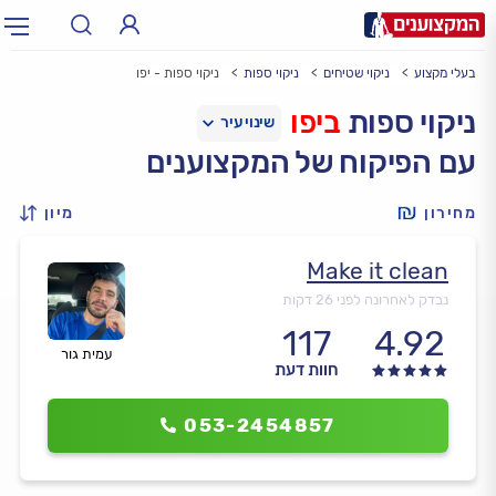
בעלי מקצוע
ניקוי שטיחים
ניקוי ספות
ניקוי ספות - יפו
תחום:
אינסטלטור, חשמלאי…
תחום
ניקוי ספות
ביפו
עם הפיקוח של המקצוענים
עיר:
תל אביב, חיפה…
עיר
מחירון
מיון
Make it clean
נבדק לאחרונה לפני 26 דקות
117
4.92
עמית גור
חוות דעת
053-2454857