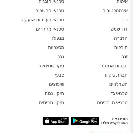
איטום
טכנאי מזגנים
אינסטלטורים
טכנאי מחשבים
גנן
טכנאי מערכות אזעקה
דוד שמש
טכנאי מקררים
הדברה
מנעולן
הובלות
מסגריות
זגג
נגר
חברות אחזקה
ניקוי שטיחים
חברת ניקיון
צבעי
חשמלאים
שיפוצים
טכנאי גז
תיקון גגות
טכנאי מ. כביסה
תיקון תריסים
הורידו את
האפליקציה שלנו