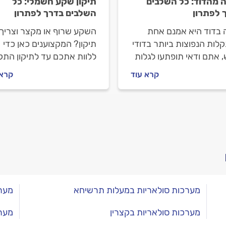
ה מהדוד: כל השלבים
תיקון שקע חשמלי: כל
 לפתרון
השלבים בדרך לפתרון
ה בדוד היא אמנם אחת
השקע שרוף או מקצר וצריך
לות הנפוצות ביותר בדודי
תיקון? המקצוענים כאן כדי
 אתם ודאי תופתעו לגלות
ללוות אתכם עד לתיקון התק
תמיד מדובר בתקלה. מתי
מה עושים לפני שמזמינים
קרא עוד
קרא 
להזמין טכנאי דודים ואיך
חשמלאי, איך מתנהלים מולו
לים מולו? כל התשובות.
וכמה תעלה לכם החלפת ש
כל התשובות לפניכם.
מערכות סולאריות במעלות תרשיחא
מערכ
מערכות סולאריות בקצרין
מערכ