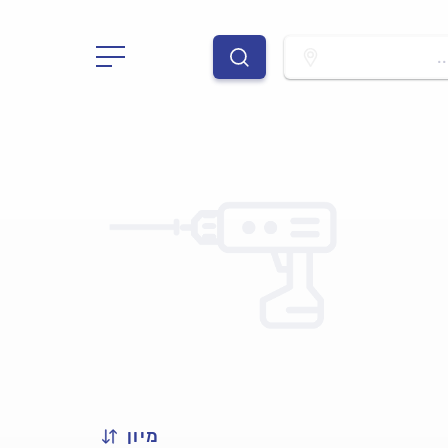
.
מיון