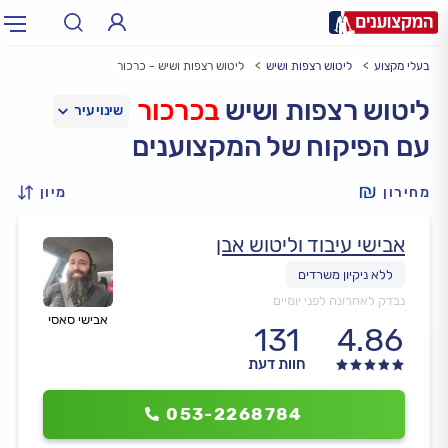
בעלי מקצוע
ליטוש רצפות ושיש
ליטוש רצפות ושיש - כרכור
תחום:
אינסטלטור, חשמלאי…
תחום
ליטוש רצפות ושיש
בכרכור
עם הפיקוח של המקצוענים
עיר:
תל אביב, חיפה…
עיר
מחירון
מיון
אבישי עיבוד וליטוש אבן
נבדק לאחרונה לפני יומיים
אבישי סאסי
131
4.86
חוות דעת
053-2268784