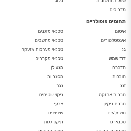
שאלות ותשובות
בלוג
מדריכים
תחומים פופולריים
איטום
טכנאי מזגנים
אינסטלטורים
טכנאי מחשבים
גנן
טכנאי מערכות אזעקה
דוד שמש
טכנאי מקררים
הדברה
מנעולן
הובלות
מסגריות
זגג
נגר
חברות אחזקה
ניקוי שטיחים
חברת ניקיון
צבעי
חשמלאים
שיפוצים
טכנאי גז
תיקון גגות
טכנאי מ. כביסה
תיקון תריסים