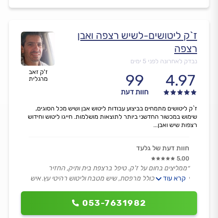
ז`ק ליטושים-לשיש רצפה ואבן
רצפה
נבדק לאחרונה לפני 5 ימים
ז'ק זאב
99
4.97
מרגלית
חוות דעת
ז`ק ליטושים מתמחים בביצוע עבודות ליטוש אבן ושיש מכל הסוגים,
שימוש במכשור החדשני ביותר לתוצאות מושלמות. חייגו ליטוש וחידוש
רצפות שיש ואבן...
חוות דעת של גלעד
5.00
״ממליצים בחום על ז'ק. טיפל ברצפת בית ותיק, החזיר
קרא עוד
לרצפה חיים, כולל מרפסת, שיש מטבח וליטוש רהיטי עץ. איש
אמין, נחמד, אדיב ונמרץ.״
053-7631982