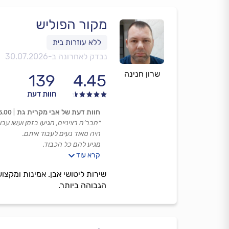
מקור הפוליש
נבדק לאחרונה ב-
30.07.2026
שרון חנינה
139
4.45
חוות דעת
חוות דעת של אבי מקרית גת
5.00
״חבר'ה רציניים, הגיעו בזמן ועשו עב
היה מאוד נעים לעבוד איתם.
מגיע להם כל הכבוד.
קרא עוד
אנחנו מאוד מרוצים!״
שירות ליטושי אבן. אמינות ומקצוע
הגבוהה ביותר.