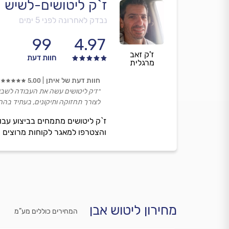
ז`ק ליטושים-לשיש 
נבדק לאחרונה לפני 5 ימים
99
4.97
ז'ק זאב
חוות דעת
מרגלית
חוות דעת של איתן
5.00
״ז׳ק ליטושים עשה את העבודה לשביע
לצורך תחזוקה ותיקונים, בעתיד בהחל
ז`ק ליטושים מתמחים בביצוע עבוד
והצטרפו למאגר לקוחות מרוצים ו
מחירון ליטוש אבן
המחירים כוללים מע”מ