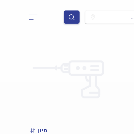
.
מיון