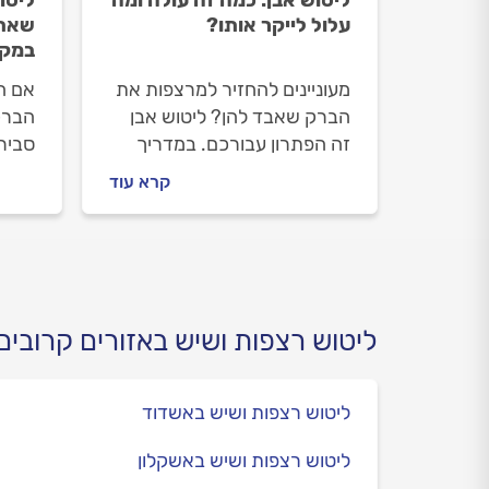
עלול לייקר אותו?
שאתם
במקו
מעוניינים להחזיר למרצפות את
אם ה
הברק שאבד להן? ליטוש אבן
הברק
זה הפתרון עבורכם. במדריך
סביר
הבא נסביר כמה עולה ליטוש
ללטש
קרא עוד
אבן, מה עשוי לייקר את המחיר
נסבי
וגם, איך בוחרים מלטש אבן
ונספק
מקצועי?
טיפים
לפרו
ליטוש רצפות ושיש באזורים קרובים
ליטוש רצפות ושיש באשדוד
ליטוש רצפות ושיש באשקלון