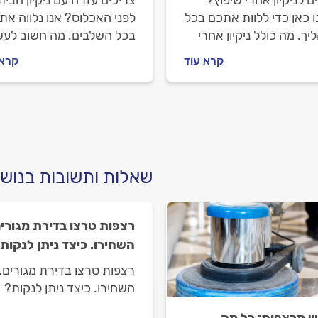
ם לניקיון אחרי שיפוץ?
צריכים עזרה עם ניקיון הבית
 כאן כדי ללוות אתכם בכל
לפני האכלוס? אנו נלווה את
ך. מה כולל ניקיון אחרי
בכל השלבים. מה חשוב לעש
ץ, איך מתנהלים מול חברת
לפני שמזמינים חברת ניקון, 
קרא עוד
קרא 
ון לפני העבודה ובמהלכה
תתנהלו מולם וכמה עולה ניקי
יעלה הניקיון? כל
לפני אכלוס? ריכזנו עבורכם
בות לפניכם.
כל המידע.
שאלות ותשובות בנושא
רצפות טרצו בדירת מגורי
השחירו. כיצד ניתן לנקות
רצפות טרצו בדירת מגורים
השחירו. כיצד ניתן לנקות?
ש מרצפות: כל מה