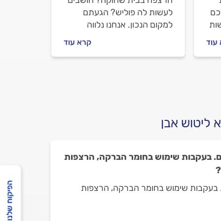
הרצפה בבית שחוקה? חושבים
כם
לעשות לה פוליש? הגעתם
ות
למקום הנכון. אנחנו נלווה
איך
אתכם כל הדרך עד שהריצוף
עוד
קרא עוד
ון
בבית חזור להיות מבריק ויפה.
 את
מה חשוב לבדוק לפני שעושים
פוליש וכמה זה עולה? כל
התשובות לפניכם.
 ליטוש אבן
ם. בעקבות שימוש בחומר הברקה, הרצפות
?
הפיקוח שלנו
. בעקבות שימוש בחומר הברקה, הרצפות