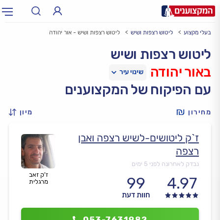
בעלי מקצוע
ליטוש רצפות ושיש
ליטוש רצפות ושיש - אור יהודה
תחום:
אינסטלטור, חשמלאי…
תחום
ליטוש רצפות ושיש
באור יהודה
עיר:
תל אביב, חיפה…
עיר
עם הפיקוח של המקצוענים
מחירון
מיון
ז`ק ליטושים-לשיש רצפה ואבן
רצפה
נבדק לאחרונה לפני 5 ימים
ז'ק זאב
99
4.97
מרגלית
חוות דעת
053-7631982