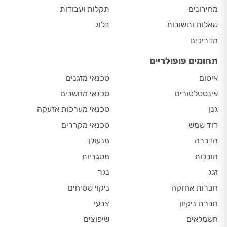
מחירונים
תקלות ועבודות
שאלות ותשובות
בלוג
מדריכים
תחומים פופולריים
איטום
טכנאי מזגנים
אינסטלטורים
טכנאי מחשבים
גנן
טכנאי מערכות אזעקה
דוד שמש
טכנאי מקררים
הדברה
מנעולן
הובלות
מסגריות
זגג
נגר
חברות אחזקה
ניקוי שטיחים
חברת ניקיון
צבעי
חשמלאים
שיפוצים