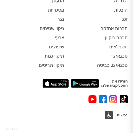
הדברה
מנעולן
הובלות
מסגריות
זגג
נגר
חברות אחזקה
ניקוי שטיחים
חברת ניקיון
צבעי
חשמלאים
שיפוצים
טכנאי גז
תיקון גגות
טכנאי מ. כביסה
תיקון תריסים
הורידו את
האפליקציה שלנו
נגישות
V7.0.77