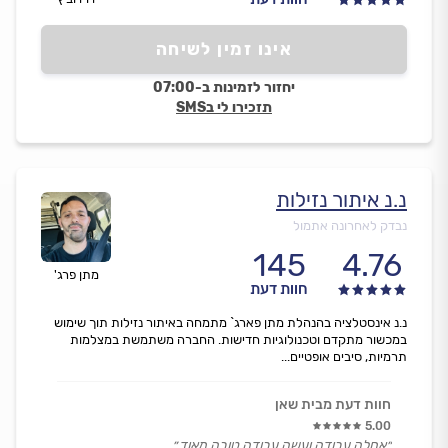
אינו זמין לשיחה
יחזור לזמינות ב-07:00
תזכירו לי בSMS
נ.נ איתור נזילות
נבדק לאחרונה אתמול
145
4.76
מתן פרג'
חוות דעת
נ.נ אינסטלציה בהנהלת מתן פארג` מתמחה באיתור נזילות תוך שימוש
במכשור מתקדם וטכנולוגיות חדישות. החברה משתמשת במצלמות
תרמיות, סיבים אופטיים...
חוות דעת מבית שאן
5.00
״אחלה עבודה ועשה עבודה טובה מאוד.״