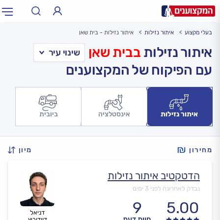
בעלי מקצוע
איתור נזילות
איתור נזילות - בית שאן
תחום:
אינסטלטור, חשמלאי…
תחום
איתור נזילות
בבית שאן
עם הפיקוח של המקצוענים
עיר:
תל אביב, חיפה…
עיר
איתור נזילות
אינסטלציה
ביובית
מחירון
מיון
הדטקטיב איתור נזילות
נבדק לאחרונה לפני 3 ימים
9
5.00
דניאל
חוות דעת
דוידוביץ