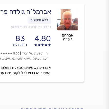
אברמל`ה גולדה פר
נבדק לאחרונה לפני שבוע
אברהם
83
4.80
גולדה
חוות דעת
חוות דעת של רביד
5.00
״מדהים שלח את העובד שלו איציק, הו
אברמלה שטיחים מבצעת החלפה ומכ
המוצר הנדרש לכל לקוחותינו עם 