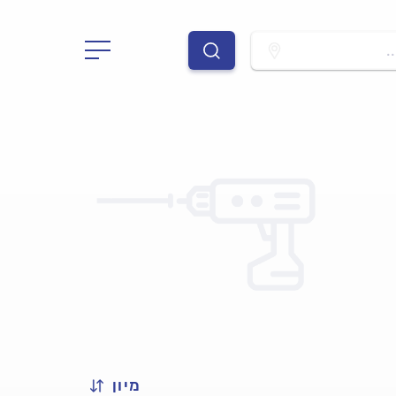
.
מיון