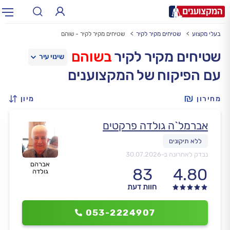
בעלי מקצוע
שטיחים מקיר לקיר
שטיחים מקיר לקיר - שוהם
תחום:
אינסטלטור, חשמלאי…
תחום
שטיחים מקיר לקיר
בשוהם
עם הפיקוח של המקצוענים
עיר:
תל אביב, חיפה…
עיר
מחירון
מיון
אברמל`ה גולדה פרקטים
נבדק לאחרונה ב-
30.07.2026
אברהם
83
4.80
גולדה
חוות דעת
053-2224907