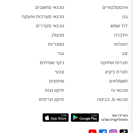
אינסטלטורים
טכנאי מחשבים
גנן
טכנאי מערכות אזעקה
דוד שמש
טכנאי מקררים
הדברה
מנעולן
הובלות
מסגריות
זגג
נגר
חברות אחזקה
ניקוי שטיחים
חברת ניקיון
צבעי
חשמלאים
שיפוצים
טכנאי גז
תיקון גגות
טכנאי מ. כביסה
תיקון תריסים
הורידו את
האפליקציה שלנו