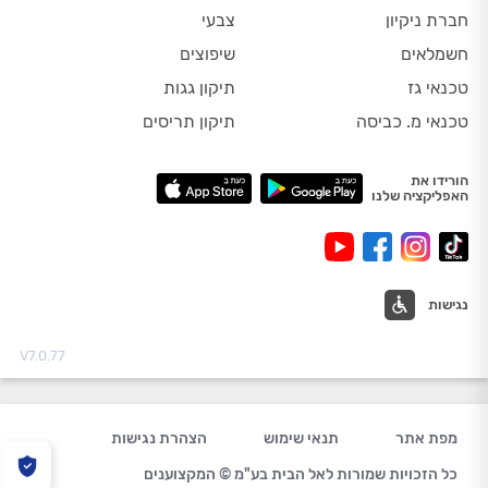
חברת ניקיון
צבעי
חשמלאים
שיפוצים
טכנאי גז
תיקון גגות
טכנאי מ. כביסה
תיקון תריסים
הורידו את
האפליקציה שלנו
נגישות
V7.0.77
מפת אתר
תנאי שימוש
הצהרת נגישות
כל הזכויות שמורות לאל הבית בע"מ © המקצוענים