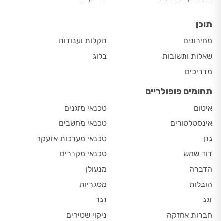
תוכן
מחירונים
תקלות ועבודות
שאלות ותשובות
בלוג
מדריכים
תחומים פופולריים
איטום
טכנאי מזגנים
אינסטלטורים
טכנאי מחשבים
גנן
טכנאי מערכות אזעקה
דוד שמש
טכנאי מקררים
הדברה
מנעולן
הובלות
מסגריות
זגג
נגר
חברות אחזקה
ניקוי שטיחים