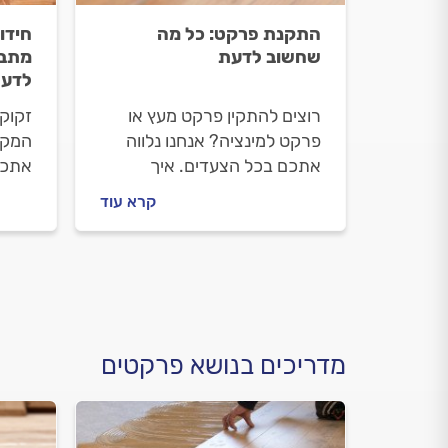
התקנת פרקט: כל מה
חידו
שחשוב לדעת
מתבצ
לדעת
רוצים להתקין פרקט מעץ או
זקוק
פרקט למינציה? אנחנו נלווה
המקצו
אתכם בכל הצעדים. איך
אתכם
בוחרים פרקט, מה חשוב לבדוק
פרקט 
קרא עוד
עם מתקין הפרקטים וכמה זה
מתנה
יעלה לכם? התשובות לפניכם.
וכמה
התשו
מדריכים בנושא פרקטים