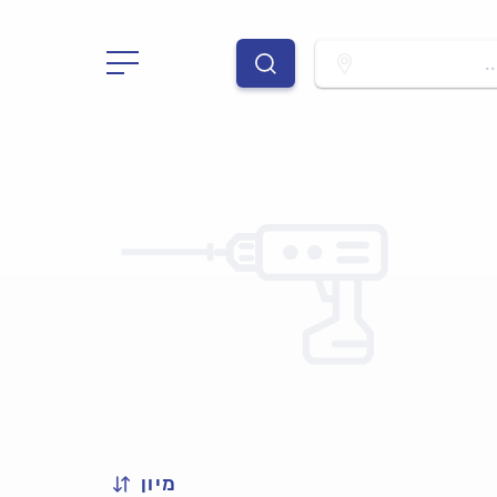
.
מיון