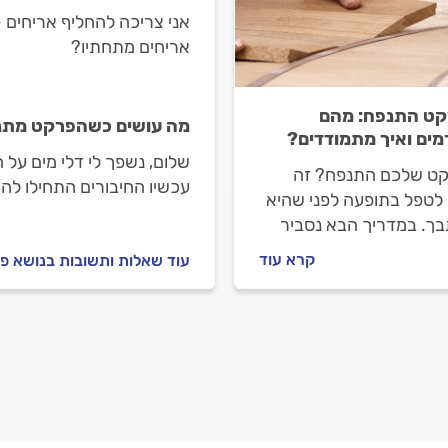
אני צריכה להחליף אריחים 
אריחים מתחתיו?
ט התנפח: מהם
מה עושים כשהפרקט מתנפ
מים ואיך מתמודדים?
שלום, נשפך לי דלי מים על 
ט שלכם התנפח? זה
עכשיו החיבורים התחילו ל
 לטפל בתופעה לפני שהיא
ך. במדריך הבא נסביר
ורם לפרקט להתנפח ואיך
קרא עוד
עוד שאלות ותשובות בנושא פ
ץ לבצע תחזוקה שוטפת
ט על מנת להימנע
ות לא נעימות.