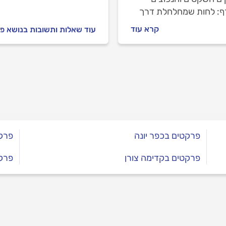
ף: לחות שמחלחלת דרך
לים, טעויות התקנה
קרא עוד
עוד שאלות ותשובות בנושא פ
חות שמופיעה רק כשהמצב
חמור. מדריך שמסביר איך
 בזמן, מה גורם לתופעה
אין ברירה אלא לפרק.
פרקטים בכפר יונה
פרק
פרקטים בקדימה צורן
פרקט