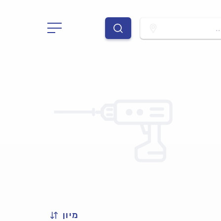
.
מיון