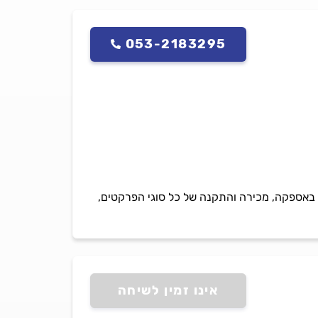
053-2183295
 גולדה פרקטים ושטיחים בע'מ מנוהלת ע'י אברהם גולדה חברתנו מתמחה מעל 40 שנה באספקה, מכירה והתקנה של כל סוגי הפרקטים,
אינו זמין לשיחה