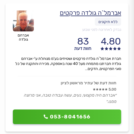
אברמל`ה גולדה פרקטים
נבדק לאחרונה לפני שבוע
אברהם
83
4.80
גולדה
חוות דעת
חברת אברמל`ה גולדה פרקטים ושטיחים בע'מ מנוהלת ע'י אברהם
גולדה חברתנו מתמחה מעל 40 שנה באספקה, מכירה והתקנה של כל
סוגי הפרקטים, הדקים...
חוות דעת של עתיר מראשון לציון
5.00
״אברהם היה מקצועי, נעים, עשה עבודה טובה, אני מרוצה
ממנו.״
053-8041656