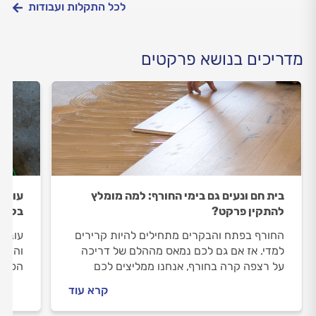
לכל התקלות ועבודות
מדריכים בנושא פרקטים
בית חם ונעים גם בימי החורף: למה מומלץ
עובש
להתקין פרקט?
בלי א
החורף בפתח והבקרים מתחילים להיות קרירים
עובש 
למדי. אז אם גם לכם נמאס מההלם של דריכה
והנפו
על רצפה קרה בחורף, אנחנו ממליצים לכם
הפאנל
להתקין פרקט שיעניק לבית תחושה חמימה
כשהמצ
קרא עוד
הרבה יותר.
בזמן,
לפרק.