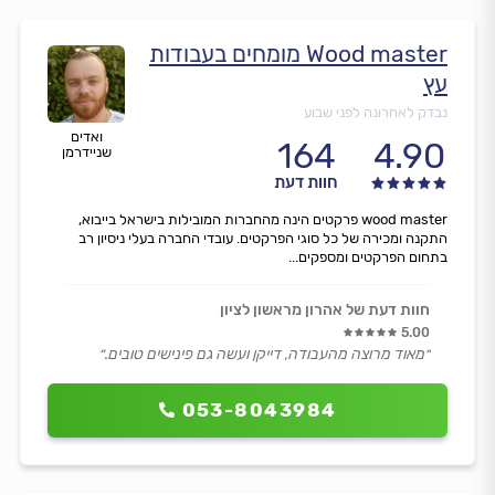
Wood master מומחים בעבודות
עץ
נבדק לאחרונה לפני שבוע
ואדים
164
4.90
שניידרמן
חוות דעת
wood master פרקטים הינה מהחברות המובילות בישראל בייבוא,
התקנה ומכירה של כל סוגי הפרקטים. עובדי החברה בעלי ניסיון רב
בתחום הפרקטים ומספקים...
חוות דעת של אהרון מראשון לציון
5.00
״מאוד מרוצה מהעבודה, דייקן ועשה גם פינישים טובים.״
053-8043984