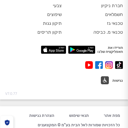
חברת ניקיון
צבעי
חשמלאים
שיפוצים
טכנאי גז
תיקון גגות
טכנאי מ. כביסה
תיקון תריסים
הורידו את
האפליקציה שלנו
נגישות
V7.0.77
מפת אתר
תנאי שימוש
הצהרת נגישות
כל הזכויות שמורות לאל הבית בע"מ © המקצוענים