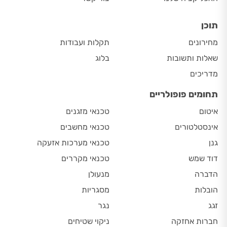
תוכן
מחירונים
תקלות ועבודות
שאלות ותשובות
בלוג
מדריכים
תחומים פופולריים
איטום
טכנאי מזגנים
אינסטלטורים
טכנאי מחשבים
גנן
טכנאי מערכות אזעקה
דוד שמש
טכנאי מקררים
הדברה
מנעולן
הובלות
מסגריות
זגג
נגר
חברות אחזקה
ניקוי שטיחים