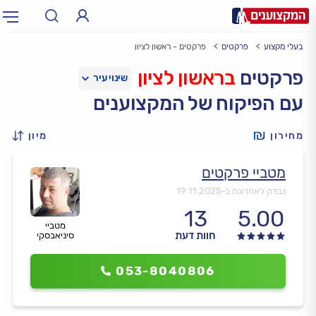
בעלי מקצוע
פרקטים
פרקטים - ראשון לציון
תחום:
אינסטלטור, חשמלאי…
תחום
פרקטים
בראשון לציון
עם הפיקוח של המקצוענים
עיר:
תל אביב, חיפה…
עיר
מחירון
מיון
מטביי פרקטים
נבדק לאחרונה ב-
19.11.2025
13
5.00
מטביי
חוות דעת
סיניאבסקי
053-8040806