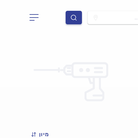
.
מיון