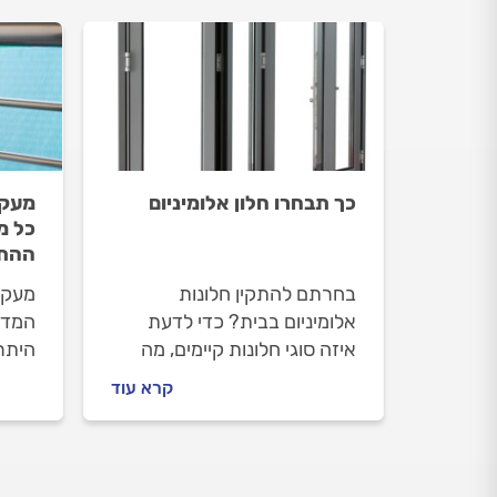
כך תבחרו חלון אלומיניום
מעקה
כל מ
ההת
בחרתם להתקין חלונות
מעקה
אלומיניום בבית? כדי לדעת
המדר
איזה סוגי חלונות קיימים, מה
היתרו
הוא הסוג שמתאים לכם, מה
ונוף 
קרא עוד
ההבדל בין פרופיל בלגי
ההתק
לסטנדרטי ומה כוללת האחריות
משפי
- כנסו למדריך הבא
חכמה
לבטי