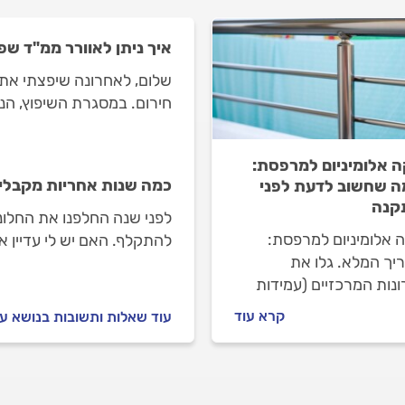
איך ניתן לאוורר ממ"ד שפ
שלום, לאחרונה שיפצתי את
חירום. במסגרת השיפוץ, הנח
איך אוכל לאוורר את הממ"ד
 אלומיניום למרפסת:
כמה שנות אחריות מקבלים 
ה שחשוב לדעת לפני
קנה
לפני שנה החלפנו את החלונ
 אלומיניום למרפסת:
להתקלף. האם יש לי עדיין א
יך המלא. גלו את
נות המרכזיים (עמידות
נקי), החסרונות, תהליך
קרא עוד
עוד שאלות ותשובות בנושא עב
נה שלב אחר שלב ומה
ע על העלות. בחירה
, אמינה ומשתלמת
חות המרפסת שלכם.