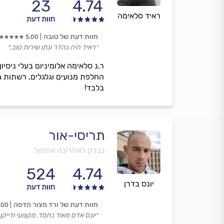
23
4.74
ראיד סלאימה
חוות דעת
חוות דעת של טובה
5.00
״ראיד היה נהדר ונתן שירות טוב.״
ר.נ סלאימה אלומיניום בעלי ניסיו
החלפת מנועים וגלגלים, רשתות גל
בלבד!
תריסי-אור
נבדק לאחרונה אתמול
524
4.74
יונס בדרן
חוות דעת
חוות דעת של ורד מצור הדסה
.00
״יונס אדם מאוד נחמד, מקצועי ודייקן.