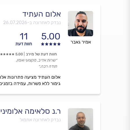
אלום העתיד
נבדק לאחרונה ב-
26.07.2026
11
5.00
אמיר גאבר
חוות דעת
חוות דעת של מירב
5.00
״שרות אדיב, מקצועי ואמין.
תודה רבה.״
אלום העתיד מציעה פתרונות אלומ
גימור ללא פשרות, עמידה בזמנים ו
ר.נ סלאימה אלומיניו
נבדק לאחרונה אתמול