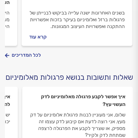
השלב
בשנים האחרונות ישנה עלייה בביקוש לבנייתן של
היא נ
פרגולות ברזל ואלומיניום בעיקר בזכות אפשרויות
מעט י
ההתקנה ואפשרויות העיצוב המגוונות.
היתרו
האם י
קרא עוד
אחת כ
לכל המדריכים
שאלות ותשובות בנושא פרגולות מאלומיניום
איך אפשר לקבע פרגולה מאלומיניום לדק
איך ג
העשוי עץ?
להרע
שלום, אני מעוניין לבנות פרגולת אלומיניום על דק
יש לי
מעץ. אני רוצה לדעת אם קיבוע לדק עצמו זה
יכול 
מספיק, או שצריך לקבע את הפרגולה לרצפה
שמתחת לדק ולקיר?