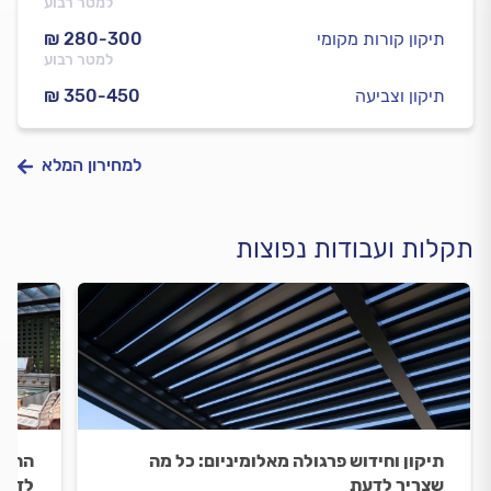
למטר רבוע
תיקון קורות מקומי
₪ 280-300
למטר רבוע
תיקון וצביעה
₪ 350-450
למחירון המלא
תקלות ועבודות נפוצות
תיקון וחידוש פרגולה מאלומיניום: כל מה
התקנ
שצריך לדעת
לדעת