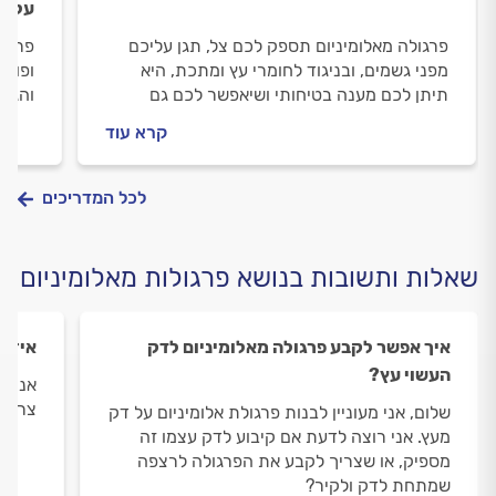
על פ
פרגולה מאלומיניום תספק לכם צל, תגן עליכם
פרגול
מפני גשמים, ובניגוד לחומרי עץ ומתכת, היא
ופונק
תיתן לכם מענה בטיחותי ושיאפשר לכם גם
והגנה
ליהנות אפשרויות עיצוב רבות. כל מה שצריך
ידועו
קרא עוד
לדעת על פרגולות אלומיניום.
שהופך
לכל המדריכים
שאלות ותשובות בנושא פרגולות מאלומיניום
איך אפשר לקבע פרגולה מאלומיניום לדק
איזה 
העשוי עץ?
אני ר
צריך 
שלום, אני מעוניין לבנות פרגולת אלומיניום על דק
מעץ. אני רוצה לדעת אם קיבוע לדק עצמו זה
מספיק, או שצריך לקבע את הפרגולה לרצפה
שמתחת לדק ולקיר?