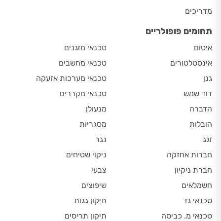
מדריכים
תחומים פופולריים
איטום
טכנאי מזגנים
אינסטלטורים
טכנאי מחשבים
גנן
טכנאי מערכות אזעקה
דוד שמש
טכנאי מקררים
הדברה
מנעולן
הובלות
מסגריות
זגג
נגר
חברות אחזקה
ניקוי שטיחים
חברת ניקיון
צבעי
חשמלאים
שיפוצים
טכנאי גז
תיקון גגות
טכנאי מ. כביסה
תיקון תריסים