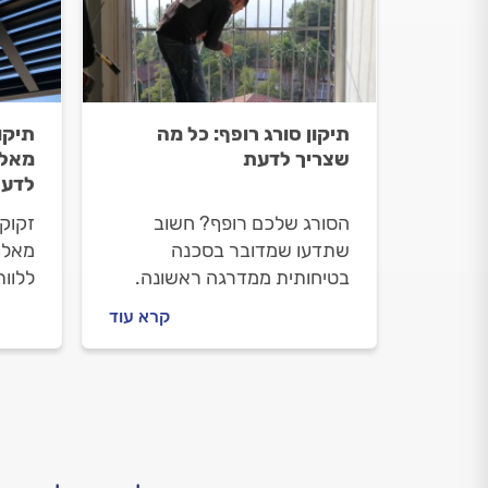
תיקון סורג רופף: כל מה
תיקו
שצריך לדעת
מאלו
לדע
הסורג שלכם רופף? חשוב
זקוקי
שתדעו שמדובר בסכנה
מאלומ
בטיחותית ממדרגה ראשונה.
ללוו
מה עושים כשהסורג רופף ומה
חשוב
קרא עוד
חשוב לדעת לקראת התיקון?
מאלומ
כל התשובות.
וכמה
התשו