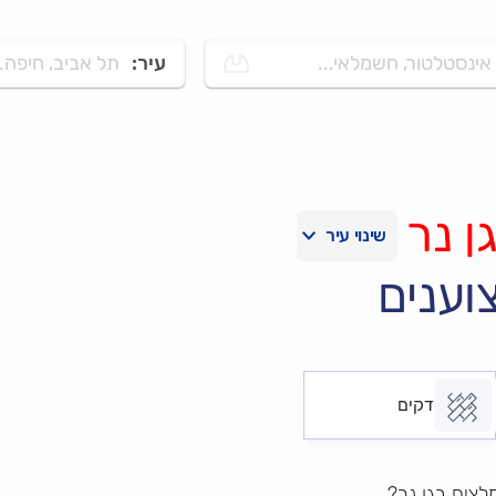
אינסטלטור, חשמלאי...
עיר:
תל אביב, חיפה..
ן נר
וענים
דקים
לצים בגן נר?