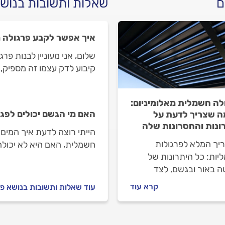
ם
שאלות ותשובות בנושא
איך אפשר לקבע פרגולה מ
שלום, אני מעוניין לבנות פר
קיבוע לדק עצמו זה מספיק,
שמתחת לדק ולקיר?
לה חשמלית מאלומיניום:
האם מי הגשם יכולים לפג
ה שצריך לדעת על
ונות והחסרונות שלה
הייתי רוצה לדעת איך המים
יך המלא לפרגולות
חשמלית, האם היא לא יכולה
יות: כל היתרונות של
ה באור ובגשם, לצד
ונות שחשוב להכיר כמו
קרא עוד
עוד שאלות ותשובות בנושא פר
ת תחזוקה ומורכבות
ה. היכנסו לקרוא ולהחליט