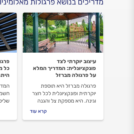
מדריכים בנושא פרגולות מאלומיניו
עיצוב יוקרתי לצד
פרגו
פונקציונלית: המדריך המלא
כל מ
על פרגולה מברזל
היתר
פרגולה מברזל היא תוספת
המדר
יוקרתית ופונקציונלית לכל חצר
חשמל
וגינה. היא מספקת צל והגנה
שליט
מפני תנאי מזג האוויר. פרגולות
החסר
קרא עוד
מברזל ידועות בחוזקן, בעמידותן
עלויו
ובתחזוקה מועטה מה שהופך
התקנ
אותן לבחירה פופולרית בבתים
נכון.