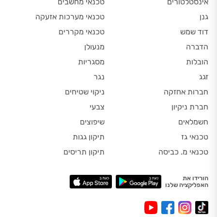
אינסטלטורים
טכנאי מחשבים
גנן
טכנאי מערכות אזעקה
דוד שמש
טכנאי מקררים
הדברה
מנעולן
הובלות
מסגריות
זגג
נגר
חברות אחזקה
ניקוי שטיחים
חברת ניקיון
צבעי
חשמלאים
שיפוצים
טכנאי גז
תיקון גגות
טכנאי מ. כביסה
תיקון תריסים
הורידו את
האפליקציה שלנו