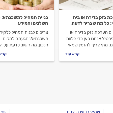
ת נזק בדירה או בית
בניית תמהיל למשכנתא: כ
: כל מה שצריך לדעת
השלבים והמידע
ים הערכת נזק בדירה או
צריכים לבנות תמהיל ללקיח
רטי? אנחנו כאן כדי ללוות
משכנתא? הגעתם למקום
. מתי צריך להזמין שמאי
הנכון. מה חשוב לדעת על ה
 איך מתנהלים מולו וכמה
המשכנתא ובניית התמהיל, א
קרא עוד
קרא 
 הערכת הנזק? כל
מתנהלים מול יועץ המשכנת
בות לפניכם.
וכמה זה יעלה לכם? כל
התשובות לפניכם.
שמאי רכוש בנצרת
שמאי