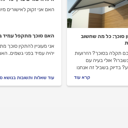
האם אני זקוק לאישורים מי
האם סוכך מתקפל עמיד ב
ן סוכך: כל מה שחשוב
ת
אני מעוניין להתקין סוכך מ
כם תקלה בסוכך? הזרועות
יהיה עמיד בפני גשמים. ה
שברו? אולי בעיה עם
? בדיוק בשביל זה אנחנו
כדי ללוות אתכם כל הדרך
קרא עוד
עוד שאלות ותשובות בנושא ס
ון. המקצוענים מביאים
את כל התשובות לשאלות
 אילו תקלות נפוצות
ת, מתי אפשר לתקן לבד,
ריך להזמין מתקין סוככים
עולה התיקון.