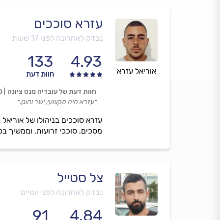
עזרא סוככים
נבדק לאחרונה לפני 17 שעות
133
4.93
אוריאל עזרא
חוות דעת
חוות דעת של עובדיה מנס ציונה
0
״עזרא היה מקצועי, ישר והוגן.״
עזרא סוככים בניהולו של אוריאל 
מסכים, סוככי זרועות, וממשיך בפר
צל סטייל
נבדק לאחרונה לפני יומיים
91
4.84