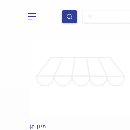
.
מיון