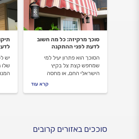
סוכך מרקיזה: כל מה חשוב
תיקו
לדעת לפני ההתקנה
לדע
הסוכך הוא פתרון יעיל למי
יש ל
שמחפש קצת צל בקיץ
שלו נ
הישראלי החם, או מחסה
המנוע
מהגשמים החזקים בחורף. מהם
כאן, 
קרא עוד
היתרונות והחסרונות בסוכך
לפתר
מרקיזה, איזה כיסוי מומלץ
לכם 
לבחור לסוכך ומה חשוב לדעת
שלכם,
לפני ההתקנה? כל התשובות
קיימו
בפנים.
מתי צ
וכמה 
סוככים באזורים קרובים