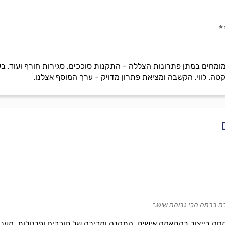
מומחים במתן פתרונות הצללה - התקנות סוככים, סגירות חורף ועוד. בע
ה. לווי, הקשבה ומציאת פתרון מדויק - ערך המוסף אצלנו.
דה ברמה הכי גבוהה שיש.״
חה בייצור בהתאמה אישית, התקנה ומכירה של סוככים ופרגולות. מענה ל