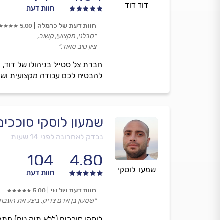
דוד דוד
חוות דעת
חוות דעת של כרמלה
5.00
״סבלני, מקצועי, קשוב,
ציון טוב מאוד.״
חברת צל סטייל בניהולו של דוד, 
להבטיח לכם עבודה מקצועית ושקט
שמעון לוסקי סוככים
נבדק לאחרונה לפני 14 שעות
104
4.80
שמעון לוסקי
חוות דעת
חוות דעת של שי
5.00
״שמעון בן אדם צדיק, ביצע את העבו
לוסקי סוככים (ללא תיקונים) מתמ