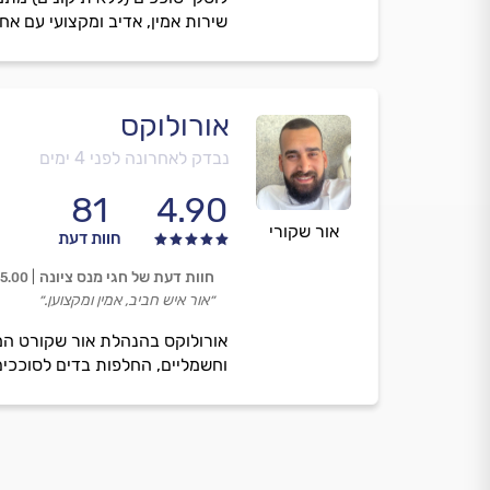
שירות אמין, אדיב ומקצועי עם א
אורולוקס
נבדק לאחרונה לפני 4 ימים
81
4.90
אור שקורי
חוות דעת
חוות דעת של חגי מנס ציונה
5.00
״אור איש חביב, אמין ומקצוען.״
אורולוקס בהנהלת אור שקורט המת
וחשמליים, החלפות בדים לסוככים,