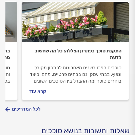
התקנת סוכך כפתרון הצללה: כל מה שחשוב
בחורף
לדעת
מתקפ
סוככים הפכו בשנים האחרונות לפתרון מקובל
סוכך 
ונפוץ, בבתי עסק וגם בבתים פרטיים. מהם, כיצד
והן ל
בוחרים סוכך ומה ההבדל בין הסוככים השונים -
בכל ז
על כל זה תוכלו לקרוא במאמר שלפניכם
מצד א
קרא עוד
האווי
לכל המדריכים
שאלות ותשובות בנושא סוככים