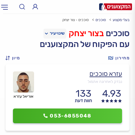
בעלי מקצוע
סוככים
סוככים - צור יצחק
תחום:
אינסטלטור, חשמלאי…
תחום
סוככים
בצור יצחק
עם הפיקוח של המקצוענים
עיר:
תל אביב, חיפה…
עיר
מחירון
מיון
עזרא סוככים
נבדק לאחרונה אתמול
133
4.93
אוריאל עזרא
חוות דעת
053-6855048