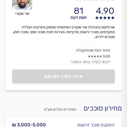
81
4.90
אור שקורי
חוות דעת
אורולוקס בהנהלת אור שקורט המתמחה ומספק פתרונות הצללה
מתקדמים, סוככי זרועות, מרקיזות, סגירות חורף, סוככי מסך, סוככי חלון,
סוככים ידניים...
חוות דעת שהתקבלה
5.00
״הכול בסדר, בחור נחמד.״
אינו זמין לשיחה
מחירון סוככים
המחירים כוללים מע”מ
התקנת סוכך זרועות
₪ 3,000-5,000