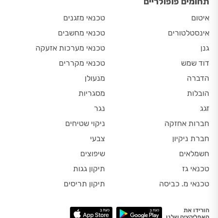
תחומים פופולריים
איטום
טכנאי מזגנים
אינסטלטורים
טכנאי מחשבים
גנן
טכנאי מערכות אזעקה
דוד שמש
טכנאי מקררים
הדברה
מנעולן
הובלות
מסגריות
זגג
נגר
חברות אחזקה
ניקוי שטיחים
חברת ניקיון
צבעי
חשמלאים
שיפוצים
טכנאי גז
תיקון גגות
טכנאי מ. כביסה
תיקון תריסים
הורידו את
האפליקציה שלנו