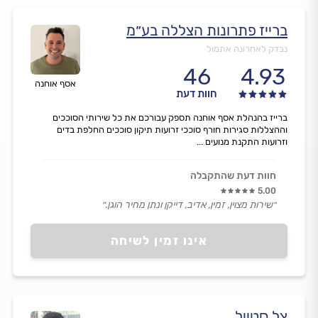
ברייז פתרונות הצללה בע״מ
נבדק לאחרונה אתמול
46
4.93
אסף אוחנה
חוות דעת
ברייז בהנהלת אסף אוחנה תספק עבורכם את כל שירותי הסוככים
וההצללות סגירות חורף סוככי זרועות תיקון סוככים החלפת בדים
וזרועות התקנת מנועים ...
חוות דעת שהתקבלה
5.00
״שירות מצוין, זמין, אדיב, דייקן ונתן מחיר הוגן.״
אינו זמין לשיחה
צל סטייל