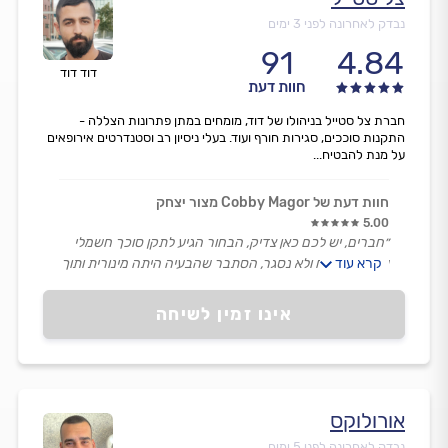
נבדק לאחרונה לפני 3 ימים
91
4.84
דוד דוד
חוות דעת
חברת צל סטייל בניהולו של דוד, מומחים במתן פתרונות הצללה -
התקנות סוככים, סגירות חורף ועוד. בעלי ניסיון רב וסטנדרטים אירופאים
על מנת להבטיח...
חוות דעת של Cobby Magor מצור יצחק
5.00
״חברים, יש לכם כאן צדיק, הבחור הגיע לתקן סוכך חשמלי
קרא עוד
שנתקע פתוח ולא נסגר, הסתבר שהבעיה היתה מינורית ותוך
מספר דקות נפתרה הבעיה במקצועיות ואמינות ראויה לשמה,
היה הוגן והגון בצורה בלתי רגילה, מעל המצופה.
אינו זמין לשיחה
עם יד על הלב, לא תצטערו ההפך ובגדול.
דוד אתה אלוף.״
אורולוקס
נבדק לאחרונה לפני 5 ימים