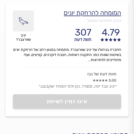
המומחה להרחקת יונים
נבדק לאחרונה אתמול
307
4.79
יניב
חוות דעת
שוורצברד
החברה בניהולו של יניב שוורצברד, מתמחה במגוון רחב של הרחקת יונים
בשיטות שונות כמו: התקנת רשתות, הצבת דוקרנים, קפיצים, ועוד.
מתחייבים לפתרונות...
חוות דעת של נבו
5.00
״יניב עבד יפה, מסודר, נקי ולפי המחיר שקבענו.״
אינו זמין לשיחה