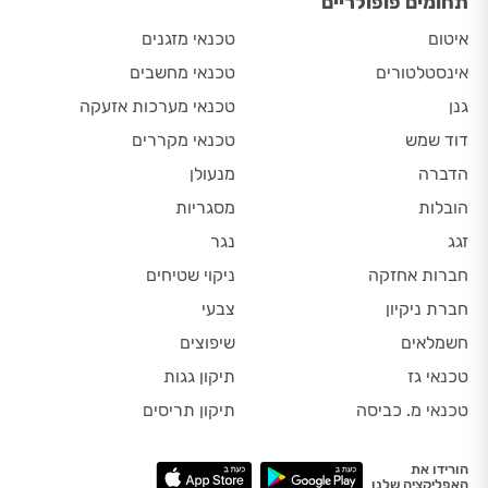
תחומים פופולריים
איטום
טכנאי מזגנים
אינסטלטורים
טכנאי מחשבים
גנן
טכנאי מערכות אזעקה
דוד שמש
טכנאי מקררים
הדברה
מנעולן
הובלות
מסגריות
זגג
נגר
חברות אחזקה
ניקוי שטיחים
חברת ניקיון
צבעי
חשמלאים
שיפוצים
טכנאי גז
תיקון גגות
טכנאי מ. כביסה
תיקון תריסים
הורידו את
האפליקציה שלנו