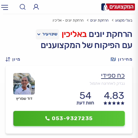
בעלי מקצוע
הרחקת יונים
הרחקת יונים - אליכין
תחום:
אינסטלטור, חשמלאי…
תחום
הרחקת יונים
באליכין
עם הפיקוח של המקצוענים
עיר:
תל אביב, חיפה…
עיר
מחירון
מיון
כח ספידי
נבדק לאחרונה אתמול
54
4.83
דוד שמריץ
חוות דעת
053-9327235