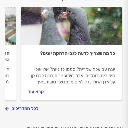
כל מה שצריך לדעת לגבי הרחקת יונים?
הרחקת
החשו
יונה עם עלה של זית? סממן לזוגיות? אלו אולי
סיפורים נחמדים, אבל כשזוג יונים בונה לכם קן
כוכבי
על אדן החלון, זה לא סימן מבשר טובות. איך
להרחי
מתגוננים מפני הסכנות שבעונת הקינון
את זה
קרא עוד
התשוב
לכל המדריכים