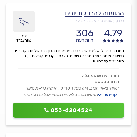
המומחה להרחקת יונים
נבדק לאחרונה ב-
22.07.2026
306
4.79
יניב
חוות דעת
שוורצברד
החברה בניהולו של יניב שוורצברד, מתמחה במגוון רחב של הרחקת יונים
בשיטות שונות כמו: התקנת רשתות, הצבת דוקרנים, קפיצים, ועוד.
מתחייבים לפתרונות...
חוות דעת שהתקבלה
4.00
״מאוד מאוד חביב, היה בסדר סה"כ , הרשת נראית מאוד
קרא עוד
איכותית ורק הניקיון מסביב לא היה משהו אבל בגדול חוויה
טובה ושירותי״
053-6204524