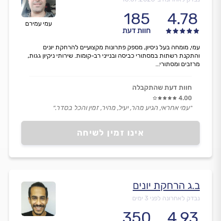
185
4.78
עמי עמירם
חוות דעת
עמי, מומחה בעל ניסיון, מספק פתרונות מקצועיים להרחקת יונים
והתקנת רשתות במסתורי כביסה ובנייני רב-קומות. שירותי ניקיון גגות,
מרזבים ומסתורי...
חוות דעת שהתקבלה
4.00
״עמי אחראי, הגיע מהר, יעיל, מהיר, זמין והכל בסדר.״
אינו זמין לשיחה
ב.ג הרחקת יונים
נבדק לאחרונה לפני 3 ימים
350
4.93