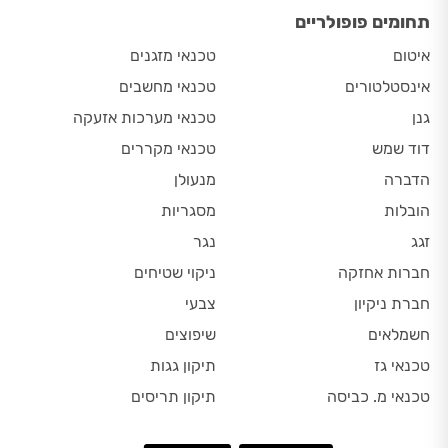
תחומים פופולריים
איטום
טכנאי מזגנים
אינסטלטורים
טכנאי מחשבים
גנן
טכנאי מערכות אזעקה
דוד שמש
טכנאי מקררים
הדברה
מנעולן
הובלות
מסגריות
זגג
נגר
חברות אחזקה
ניקוי שטיחים
חברת ניקיון
צבעי
חשמלאים
שיפוצים
טכנאי גז
תיקון גגות
טכנאי מ. כביסה
תיקון תריסים