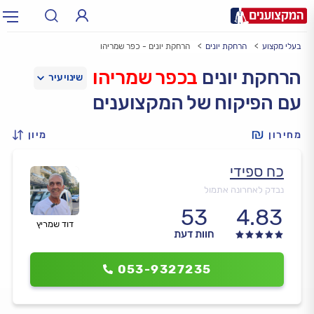
בעלי מקצוע
הרחקת יונים
הרחקת יונים - כפר שמריהו
תחום:
אינסטלטור, חשמלאי…
תחום
הרחקת יונים
בכפר שמריהו
עם הפיקוח של המקצוענים
עיר:
תל אביב, חיפה…
עיר
מחירון
מיון
כח ספידי
נבדק לאחרונה אתמול
53
4.83
דוד שמריץ
חוות דעת
053-9327235