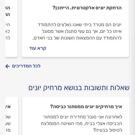
הרחקת יונים אלקטרונית, הייתכן?
הרחקת
החשו
יונים הם מטרד ביתי שאנו נאלצים להתמודד
איתו כל יום, אך גם עוף סתגלן אשר מסוגל
כוכבי
להתמודד עם ההמצאות השונות של בני האדם,
להרחי
החל מדוקרנים ורשתות ועד תכשירי ריח ותאורה
את זה
קרא עוד
למיניהם. האם השיטה החדשה של הרחקת יונים
התשוב
אלקטרונית עדיפה על פני האחרות, או שהטבע
חזק מאיתנו וניאלץ לחשוב על משהו נוסף,
לכל המדריכים
בינתיים היונים פה להישאר.
שאלות ותשובות בנושא מרחיק יונים
איך מרחיקים יונים ממסתור כביסה?
איך מ
לאחרונה אני סובל מחדירת יונים למסתור
שלום,
הכביסה אצלי בבית, מהי השיטה המומלצת
לטיפול בבעיה?
מזהמו