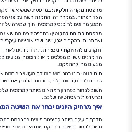
כביסה, ששם ברוב המקרים מרחיקי יונים משתמש
מרפסת מקורה חלקית:
במרפסת שמש אשר מקורה ב
הצד הפתוח. במקרה זה, התקנת רשת על פני הפתח 
תמנע מהיונים להיכנס למרפסת, תוך שמירה על זרימ
מרפסת פתוחה לחלוטין:
במרפסת פתוחה שאינה מ
ואסתטית. במקרים אלו, ישנן שתי אופציות עיקריות:
דוקרנים להרחקת יונים:
התקנת דוקרנים לאורך מ
הדוקרנים עשויים מפלסטיק או נירוסטה, מגיעים במגו
מונעים מהן להתמקם.
חוט רטט
: חוט רטט הוא חוט דק העשוי נירוסטה 
גורמת לחוט לרטוט קלות, והרטט מרתיע את היוני
חשוב לבחור בפתרון המתאים ביותר למרפסת שלכ
ובהעדפות האסתטיות שלכם.
איך מרחיק היונים יבחר את השיטה המ
הדרך היעילה ביותר להיפטר מיונים במרפסת לתמיד
חשוב לבחור בשיטת הרחקה שתתאים באופן ספציפי