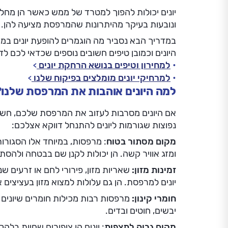
יונים יכולות להפוך למטרד של ממש כאשר הן מחל
ונובעות בעיקר מהיתרונות שהמרפסת מציעה להן.
במדריך הבא נסביר מה הוגמרים להופעת יונים במר
היונים וכמובן טיפים חשובים נוספים שכדאי לכם ל
למחירון וטיפים בנושא הרחקת יונים
למרחיקי יונים מומלצים בפיקוח שלנו
למה היונים אוהבות את המרפסת שלנו?
אם היונים מסרבות לעזוב את המרפסת שלכם, חשו
נפוצות שגורמות ליונים להתנחל דווקא אצלכם:
מקום מסתור בטוח
: מרפסות, במיוחד אלו הסגורות
ומזג אוויר קשה. הן יכולות לקנן שם בבטחה ולהס
זמינות מזון:
שאריות מזון, פירורי לחם או זרעים שנ
יונים למרפסת. הן גם עלולות למצוא מזון בעציצים א
חומרי קינון:
מרפסות רבות מכילות חומרים שיונים י
יבשים, חוטים ובדים.
מקום גבוה לתצפית
: יונים הן ציפורים שחיות בלה