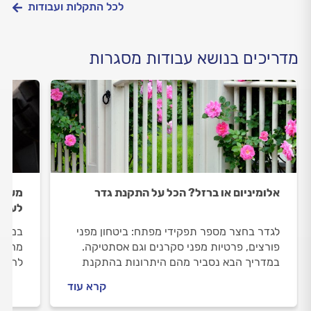
לכל התקלות ועבודות
מדריכים בנושא עבודות מסגרות
אלומיניום או ברזל? הכל על התקנת גדר
מעלה 
לעליי
לגדר בחצר מספר תפקידי מפתח: ביטחון מפני
במשך 
פורצים, פרטיות מפני סקרנים וגם אסתטיקה.
מהבית
במדריך הבא נסביר מהם היתרונות בהתקנת
להיות
גדר, אלו סוגי גדרות מאלומיניום קיימים, אלו סוגי
ולשיפ
קרא עוד
גדרות מברזל קיימים ואיך מתנהלים מול
בבניי
המסגר?
ומהם 