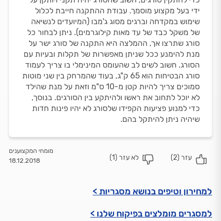
ידי בעל מקצוע מוסמך. עבודת ההתקנה חייבת לכלול
שימוש במקדחה וברגים מסוג ג'מבו (המיועדים לנשיאה
של משקל כבד של עד מאות קילוגרמים). ניתן לבחור כל
סורג שתרצו אך, ההמלצה היא התקנה של סורג ישר על
מנת להימנע ככל שניתן מאפשרות של תקלות ובעיות עם
הסורג. חשוב לשים לב שהעומס המינימלי בו צריך לעמוד
סורג הבטיחות הוא 65 ק"ג, בעוד שהמרחק בין שני מוטות
סמוכים צריך להיות קטן מ-10 ס"מ וזאת על מנת שהילד
לא יוכל לתחוב את ראשו ולהיתקע בין הסורגים. בנוסך,
כדי למנוע פציעות הקפידו שלסורג לא יהיו פינות חדות
שיהיה ניתן להיתקל בהם.
מומחי המקצוענים
עזר (
2
)
לא עזר (
1
)
18.12.2018
למחירון וטיפים בנושא מסגריות >
למסגרים מומלצים בפיקוח שלנו >