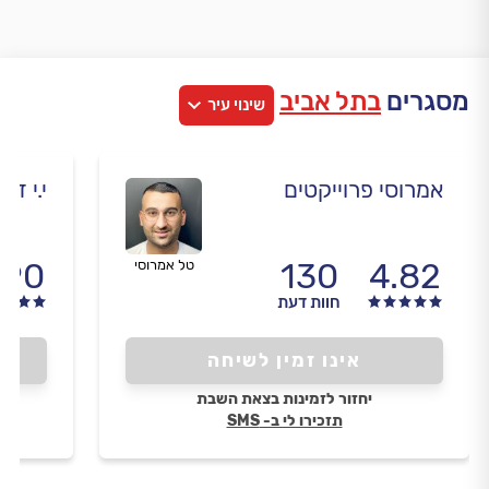
מסגרים
בתל אביב
שינוי עיר
אמרוסי פרוייקטים
י.י דרי
.90
130
4.82
טל אמרוסי
חוות דעת
אינו זמין לשיחה
יחזור לזמינות בצאת השבת
תזכירו לי ב- SMS