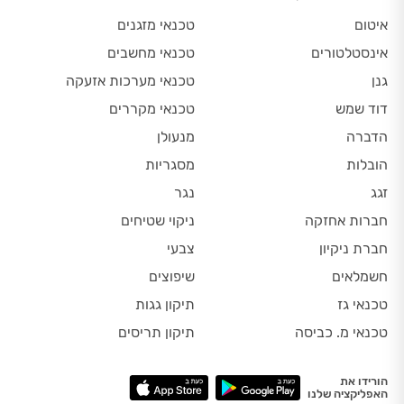
איטום
טכנאי מזגנים
אינסטלטורים
טכנאי מחשבים
גנן
טכנאי מערכות אזעקה
דוד שמש
טכנאי מקררים
הדברה
מנעולן
הובלות
מסגריות
זגג
נגר
חברות אחזקה
ניקוי שטיחים
חברת ניקיון
צבעי
חשמלאים
שיפוצים
טכנאי גז
תיקון גגות
טכנאי מ. כביסה
תיקון תריסים
הורידו את
האפליקציה שלנו