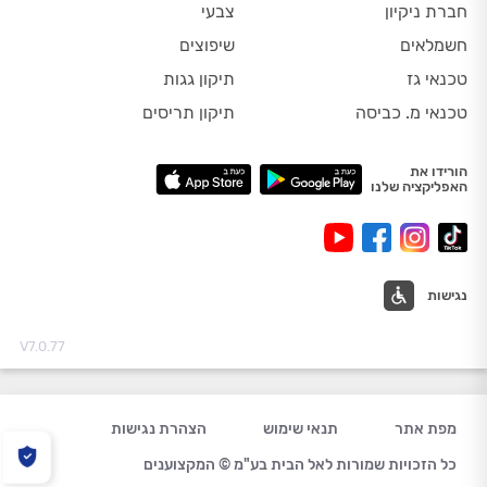
חברת ניקיון
צבעי
חשמלאים
שיפוצים
טכנאי גז
תיקון גגות
טכנאי מ. כביסה
תיקון תריסים
הורידו את
האפליקציה שלנו
נגישות
V7.0.77
מפת אתר
תנאי שימוש
הצהרת נגישות
כל הזכויות שמורות לאל הבית בע"מ © המקצוענים