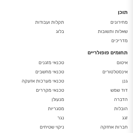
תוכן
מחירונים
תקלות ועבודות
שאלות ותשובות
בלוג
מדריכים
תחומים פופולריים
איטום
טכנאי מזגנים
אינסטלטורים
טכנאי מחשבים
גנן
טכנאי מערכות אזעקה
דוד שמש
טכנאי מקררים
הדברה
מנעולן
הובלות
מסגריות
זגג
נגר
חברות אחזקה
ניקוי שטיחים