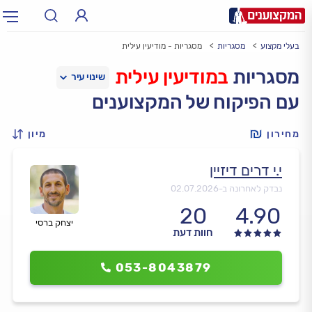
בעלי מקצוע
מסגריות
מסגריות - מודיעין עילית
תחום:
אינסטלטור, חשמלאי…
תחום
מסגריות
במודיעין עילית
עם הפיקוח של המקצוענים
עיר:
תל אביב, חיפה…
עיר
מחירון
מיון
י.י דרים דיזיין
נבדק לאחרונה ב-
02.07.2026
20
4.90
יצחק ברסי
חוות דעת
053-8043879