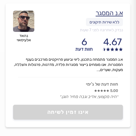
א.נ המסגר
נבדק לאחרונה לפני 7 שעות
נהאד
6
4.67
אלעיסאוי
חוות דעת
א.נ המסגר מתמחה בתכנון, ליווי וביצוע פרויקטים מורכבים בענף
המסגרות. אנו מומחים בייצור מסגרות פלדה, מדרגות, פרגולות והצללה,
מעקות, שערים,...
חוות דעת של ג'ימי
5.00
״היה מקצועי, אדיב וגבה מחיר הוגן.״
אינו זמין לשיחה