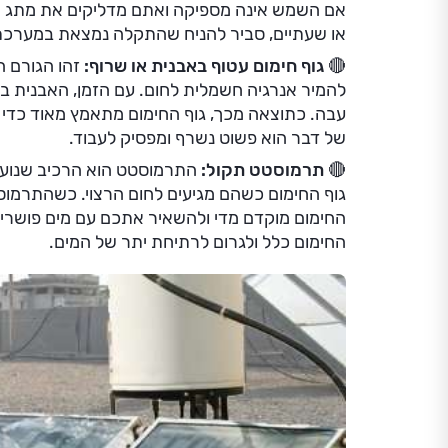
אם השמש אינה מספיקה ואתם מדליקים את מתג הח
או שעתיים, סביר להניח שהתקלה נמצאת במערכת
🔴 גוף חימום עטוף באבנית או שרוף:
זהו הגורם ה
להמיר אנרגיה חשמלית לחום. עם הזמן, האבנית ב
עבה. כתוצאה מכך, גוף החימום מתאמץ מאוד כדי 
של דבר הוא פשוט נשרף ומפסיק לעבוד.
🔴 תרמוסטט תקול:
התרמוסטט הוא הרכיב שנועד
גוף החימום כשהם מגיעים לחום הרצוי. כשהתרמו
החימום מוקדם מדי ולהשאיר אתכם עם מים פושרים.
החימום כלל ולגרום לרתיחת יתר של המים.