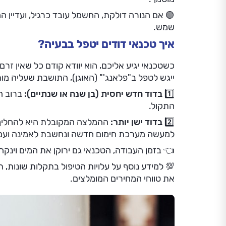
🟢 אם הנורה דולקת, החשמל עובד כרגיל, ועדיין 
שמש.
איך טכנאי דודים יטפל בבעיה?
כשטכנאי יגיע אליכם, הוא יוודא קודם כל שאין ז
ייגש לטפל ב"פלאנג'" (האוגן), התושבת שעליה מו
1️⃣ בדוד חדש יחסית (בן שנה או שנתיים):
ברוב ה
התקול.
2️⃣ בדוד ישן יותר:
ההמלצה המקובלת היא להחליף 
למעשה מערכת חימום חדשה ונחשבת לאמינה ועמיד
👈 בזמן העבודה, הטכנאי גם ירוקן את המים וינ
💯 למידע נוסף על עלויות הטיפול בתקלות שונות, 
את טווחי המחירים המומלצים.