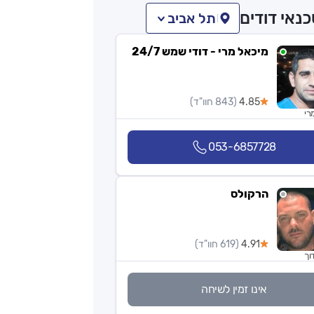
נאי דודים
תל אביב
מיכאל מרי - דודי שמש 24/7
4.85
(843 חוו"ד)
רי
053-6857728
הרקולס
4.91
(619 חוו"ד)
וך
אינו זמין לשיחה