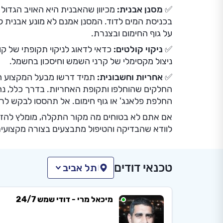
✅ מסנן אבנית:
מכיוון שהאבנית היא האויב הגדול 
בכניסת המים לדוד. המסנן אמנם לא מונע אבנית 
על גוף החימום ובצנרת.
✅ ניקוי קולטים:
כדאי לדאוג לניקוי תקופתי של ק
ניצול מקסימלי של קרני השמש וחיסכון בחשמל.
✅ אחריות וחשבונית:
תמיד דרשו מבעל המקצוע ח
החלקים שהוחלפו ותקופת האחריות. בדרך כלל, נה
החלפת פלאנג' או גוף חימום. אל תהססו לבקש ל
אם אתם לא בטוחים מה מקור התקלה, מומלץ להזמ
לוודא שהבדיקה והטיפול מתבצעים בצורה מקצועית,
טכנאי דודים
תל אביב
מיכאל מרי - דודי שמש 24/7