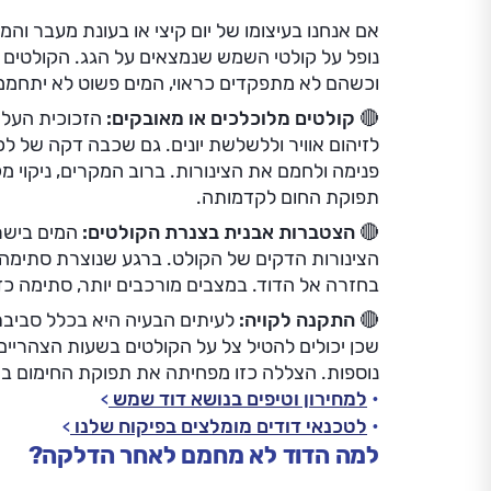
אם אנחנו בעיצומו של יום קיצי או בעונת מעבר ו
נופל על קולטי השמש שנמצאים על הגג. הקולטים 
וכשהם לא מתפקדים כראוי, המים פשוט לא יתחממו
🔴 קולטים מלוכלכים או מאובקים:
הזכוכית העלי
לזיהום אוויר וללשלשת יונים. גם שכבה דקה של ל
פנימה ולחמם את הצינורות. ברוב המקרים, ניקוי מ
תפוקת החום לקדמותה.
🔴 הצטברות אבנית בצנרת הקולטים:
המים בישר
הצינורות הדקים של הקולט. ברגע שנוצרת סתימה 
בחזרה אל הדוד. במצבים מורכבים יותר, סתימה כזו
🔴 התקנה לקויה:
לעיתים הבעיה היא בכלל סביבת
שכן יכולים להטיל צל על הקולטים בשעות הצהריי
נוספות. הצללה כזו מפחיתה את תפוקת החימום באו
למחירון וטיפים בנושא דוד שמש
לטכנאי דודים מומלצים בפיקוח שלנו
למה הדוד לא מחמם לאחר הדלקה?