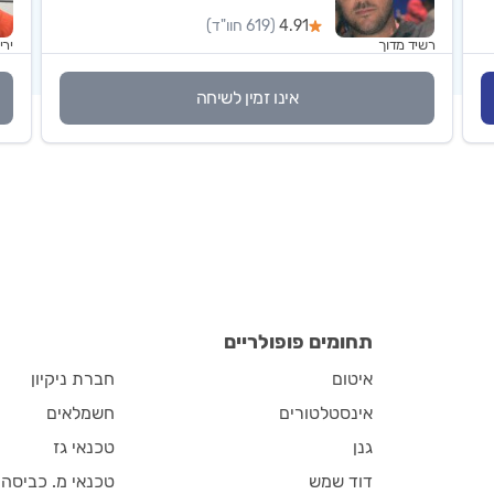
4.91
(619 חוו"ד)
רשיד מדוך
ירי
אינו זמין לשיחה
תחומים פופולריים
איטום
חברת ניקיון
אינסטלטורים
חשמלאים
גנן
טכנאי גז
דוד שמש
טכנאי מ. כביסה