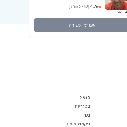
4.76
(2769 חוו"ד)
ב רוקני
אינו זמין לשיחה
מנעולן
מסגריות
נגר
ניקוי שטיחים