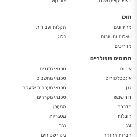
האפליקציה שלנו
צור קשר
תוכן
מחירונים
תקלות ועבודות
שאלות ותשובות
בלוג
מדריכים
תחומים פופולריים
איטום
טכנאי מזגנים
אינסטלטורים
טכנאי מחשבים
גנן
טכנאי מערכות אזעקה
דוד שמש
טכנאי מקררים
הדברה
מנעולן
הובלות
מסגריות
זגג
נגר
חברות אחזקה
ניקוי שטיחים