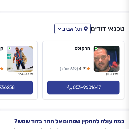
טכנאי דודים
תל אביב
הרקולס
קר
4.91
(619 חוו"ד)
רשיד מדוך
שי קסנטיני
236258
053-9601647
כמה עולה להתקין שסתום אל חוזר בדוד שמש?