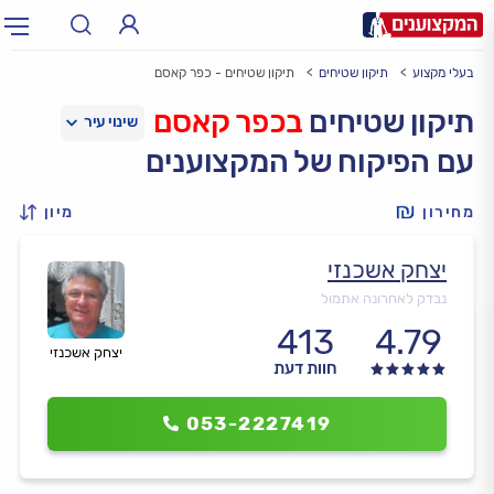
בעלי מקצוע
תיקון שטיחים
תיקון שטיחים - כפר קאסם
תחום:
אינסטלטור, חשמלאי…
תחום
תיקון שטיחים
בכפר קאסם
עם הפיקוח של המקצוענים
עיר:
תל אביב, חיפה…
עיר
מחירון
מיון
יצחק אשכנזי
נבדק לאחרונה אתמול
413
4.79
יצחק אשכנזי
חוות דעת
053-2227419