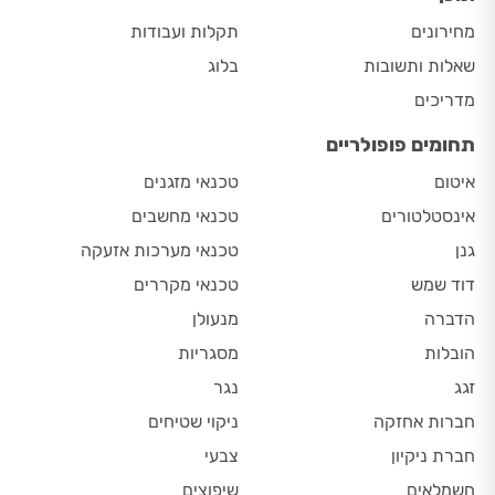
מחירונים
תקלות ועבודות
שאלות ותשובות
בלוג
מדריכים
תחומים פופולריים
איטום
טכנאי מזגנים
אינסטלטורים
טכנאי מחשבים
גנן
טכנאי מערכות אזעקה
דוד שמש
טכנאי מקררים
הדברה
מנעולן
הובלות
מסגריות
זגג
נגר
חברות אחזקה
ניקוי שטיחים
חברת ניקיון
צבעי
חשמלאים
שיפוצים