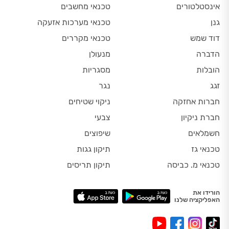
אינסטלטורים
טכנאי מחשבים
גנן
טכנאי מערכות אזעקה
דוד שמש
טכנאי מקררים
הדברה
מנעולן
הובלות
מסגריות
זגג
נגר
חברות אחזקה
ניקוי שטיחים
חברת ניקיון
צבעי
חשמלאים
שיפוצים
טכנאי גז
תיקון גגות
טכנאי מ. כביסה
תיקון תריסים
הורידו את
האפליקציה שלנו