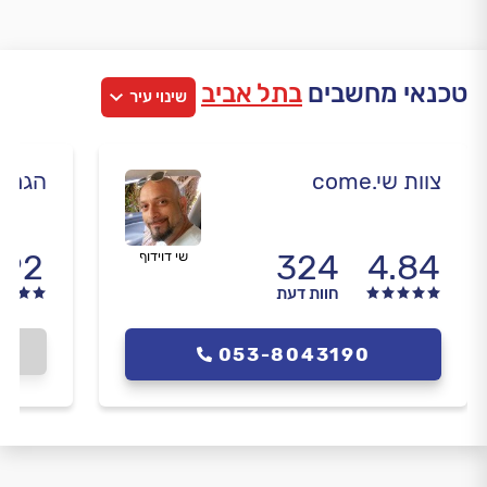
טכנאי מחשבים
בתל אביב
שינוי עיר
צוות שי.come
הגר מ
.92
324
4.84
שי דוידוף
חוות דעת
053-8043190