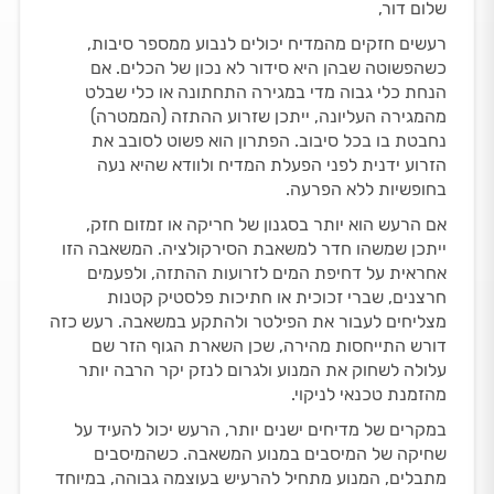
שלום דור,
רעשים חזקים מהמדיח יכולים לנבוע ממספר סיבות,
כשהפשוטה שבהן היא סידור לא נכון של הכלים. אם
הנחת כלי גבוה מדי במגירה התחתונה או כלי שבלט
מהמגירה העליונה, ייתכן שזרוע ההתזה (הממטרה)
נחבטת בו בכל סיבוב. הפתרון הוא פשוט לסובב את
הזרוע ידנית לפני הפעלת המדיח ולוודא שהיא נעה
בחופשיות ללא הפרעה.
אם הרעש הוא יותר בסגנון של חריקה או זמזום חזק,
ייתכן שמשהו חדר למשאבת הסירקולציה. המשאבה הזו
אחראית על דחיפת המים לזרועות ההתזה, ולפעמים
חרצנים, שברי זכוכית או חתיכות פלסטיק קטנות
מצליחים לעבור את הפילטר ולהתקע במשאבה. רעש כזה
דורש התייחסות מהירה, שכן השארת הגוף הזר שם
עלולה לשחוק את המנוע ולגרום לנזק יקר הרבה יותר
מהזמנת טכנאי לניקוי.
במקרים של מדיחים ישנים יותר, הרעש יכול להעיד על
שחיקה של המיסבים במנוע המשאבה. כשהמיסבים
מתבלים, המנוע מתחיל להרעיש בעוצמה גבוהה, במיוחד