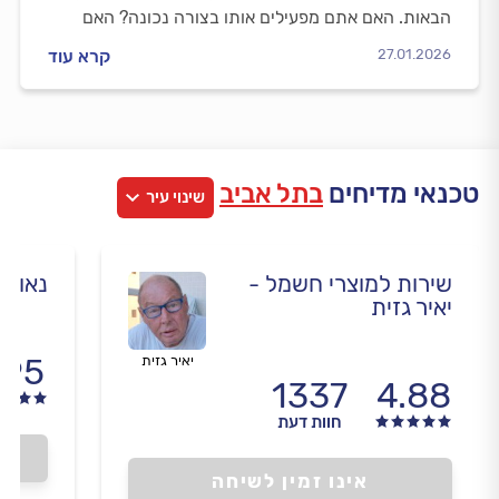
הבאות. האם אתם מפעילים אותו בצורה נכונה? האם
אתם זוכרים לתחזק אותו כדי לשמור עליו תקין לאורך
27.01.2026
קרא עוד
שנים? בחנו את עצמכם.
טכנאי מדיחים
בתל אביב
שינוי עיר
שירות למוצרי חשמל -
נאור 
יאיר גזית
.95
יאיר גזית
1337
4.88
חוות דעת
אינו זמין לשיחה