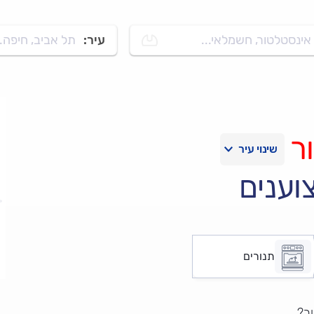
אינסטלטור, חשמלאי...
עיר:
תל אביב, חיפה..
ר
וענים
תנורים
ר?