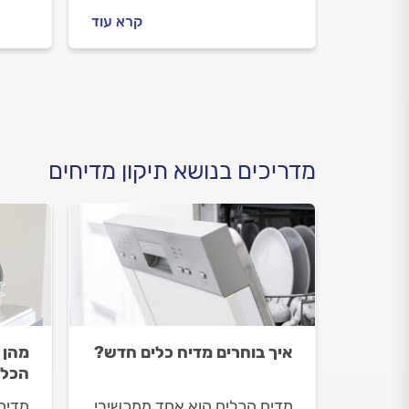
אנחנו נלווה אתכם כל הדרך,
פעול
קרא עוד
ננסה לכם לפתור את התקלה
לעשו
בעצמכם ולהתנהל נכון מול
לא תצ
הטכנאי, אם תצטרכו להזמין
ונסיי
אותו בסופו של דבר.
הבית
מדריכים בנושא תיקון מדיחים
איך בוחרים מדיח כלים חדש?
מהן 
הכלי
מדיח הכלים הוא אחד ממכשירי
מדיח