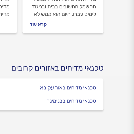
החשמל החשובים בבית ובניגוד
מדיח
לימים עברו, היום הוא ממש לא
מדיח
נחשב למותרות. מכיוון שמדובר
נסגר
קרא עוד
במכשיר שילווה אתכם שנים
גורם 
רבות, מומלץ לבחור במדיח
שמזמי
כלים איכותי שיתאים לצרכים
טכנאי
שלכם. אז איך בוחרים מדיח
כלים? כל התשובות במדריך
הבא
טכנאי מדיחים באזורים קרובים
טכנאי מדיחים באור עקיבא
טכנאי מדיחים בבנימינה