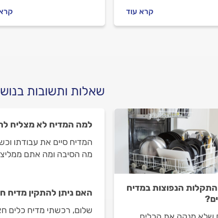
ות שאנחנו ממליצים לכם
כמו שצריך. למה הכלים יוצא
קרא עוד
קרא 
ת כדי לחסוך את הביקור.
קרים מהמדיח ומה עושים?
ליחו? אנחנו נלווה אתכם
המקצוענים עם כל התשובות
ע לכם להזמין טכנאי
ה בראש שקט.
שאלות ותשובות בנושא
למה המדיח לא מצליח לר
המדיח סיים את עבודתו וכש
מה הסיבה ומה אתם ממליצי
התקלות הנפוצות במדיח
האם ניתן להתקין מדיח חצ
ם?
שלום, רכשתי מדיח כלים חצי 
 שלא מנקה את הכלים,