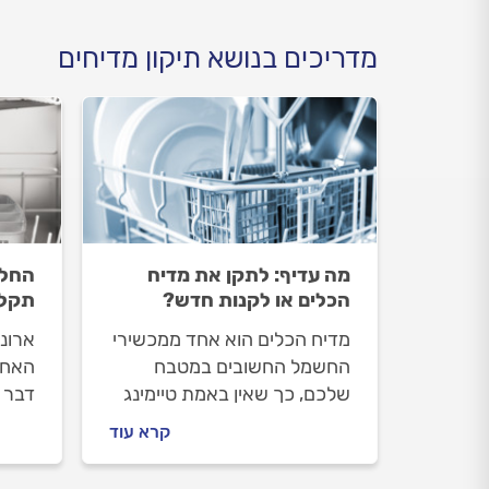
מדריכים בנושא תיקון מדיחים
מה עדיף: לתקן את מדיח
החלפ
הכלים או לקנות חדש?
תקלה
מדיח הכלים הוא אחד ממכשירי
ארונ
החשמל החשובים במטבח
האחרו
שלכם, כך שאין באמת טיימינג
דבר 
טוב לתקלה במדיח. במדריך
ארונ
קרא עוד
הבא נציג בפניכם את התקלות
טיפי
הנפוצות ונסייע לכם להחליט
לדעת.