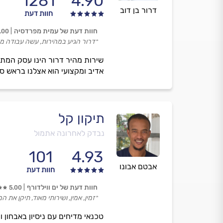
1281
4.90
דרור בן דוב
חוות דעת
חוות דעת של עמית מפרדסיה
.00
״דרור הגיע במהירות, עשה עבודה מק
שירות מהיר דרור הינו עסק המתמח
אדיב ומקצועי הוא אצלנו בראש סד
תיקון קל
נבדק לאחרונה אתמול
101
4.93
אבטם אבונו
חוות דעת
חוות דעת של ים ווילדורף
5.00
״זמין, אמין, ושירותי מאוד, תיקן את
טכנאי מדיחים עם ניסיון באבחון ו