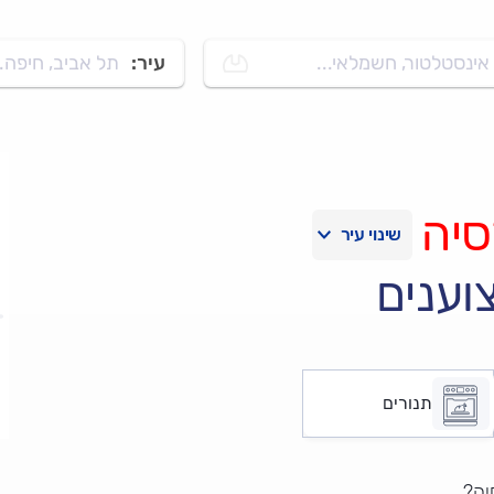
אינסטלטור, חשמלאי...
עיר:
תל אביב, חיפה..
יה
וענים
תנורים
יה?