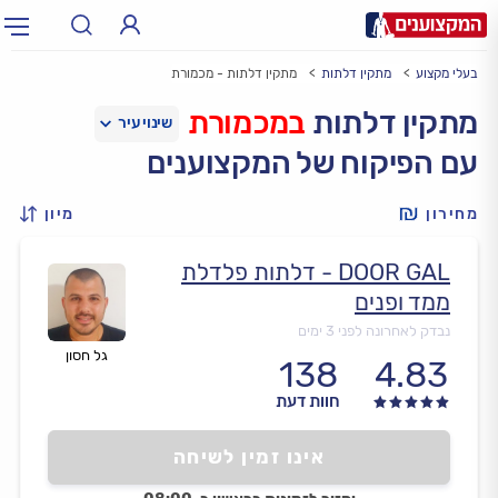
בעלי מקצוע
מתקין דלתות
מתקין דלתות - מכמורת
תחום:
אינסטלטור, חשמלאי…
תחום
מתקין דלתות
במכמורת
עם הפיקוח של המקצוענים
עיר:
תל אביב, חיפה…
עיר
מחירון
מיון
DOOR GAL - דלתות פלדלת
ממד ופנים
נבדק לאחרונה לפני 3 ימים
גל חסון
138
4.83
חוות דעת
אינו זמין לשיחה