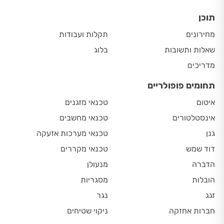
תוכן
מחירונים
תקלות ועבודות
שאלות ותשובות
בלוג
מדריכים
תחומים פופולריים
איטום
טכנאי מזגנים
אינסטלטורים
טכנאי מחשבים
גנן
טכנאי מערכות אזעקה
דוד שמש
טכנאי מקררים
הדברה
מנעולן
הובלות
מסגריות
זגג
נגר
חברות אחזקה
ניקוי שטיחים