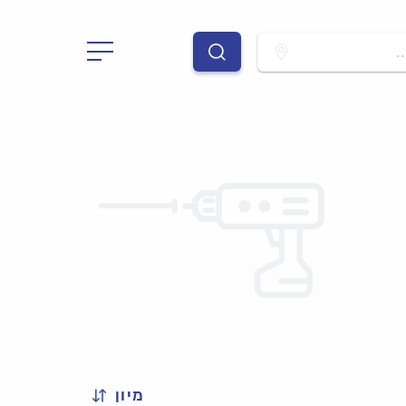
.
מיון