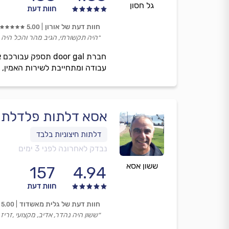
גל חסון
חוות דעת
חוות דעת של אורון
5.00
״היה תקשורתי, הגיב מהר והכל היה 
חברת door gal תס
עבודה ומתחייבת לשירות האמין, 
אסא דלתות פלדלת ח
נבדק לאחרונה לפני 3 ימים
ששון אסא
157
4.94
חוות דעת
חוות דעת של גלית מאשדוד
5.00
״ששון היה נהדר, אדיב, מקצועי ,זריז ו