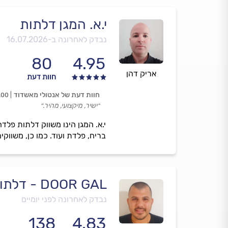
י.א. המגן דלתות
נבדק לאחרונה ב-
16.07.2026
80
4.95
אריק דהן
חוות דעת
חוות דעת של אנטולי מאשדוד
.00
״ישיר, מיקצועי, מהיר.״
י.א. המגן הינו משווק דלתות פלד
בריח, פלדת ועוד. כמו כן, משווקי
DOOR GAL - דלתות פלדלת ממד ופנים
נבדק לאחרונה לפני יומיים
138
4.83