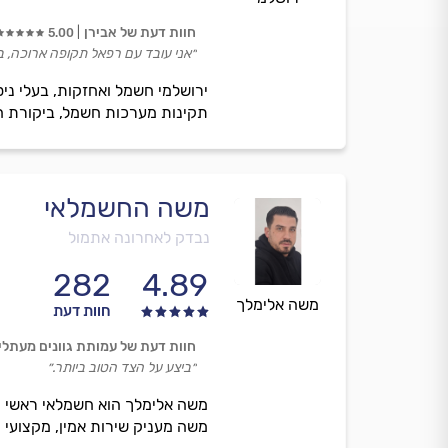
חוות דעת של אבירן
5.00
״אני עובד עם רפאל תקופה ארוכה, בי
ירושלמי חשמל ואחזקות, בעלי ניס
תקינות מערכות חשמל, ביקורת חב`
משה החשמלאי
נבדק לאחרונה אתמול
282
4.89
משה אלימלך
חוות דעת
חוות דעת של עמותת גוונים מעתלי
״ביצע על הצד הטוב ביותר.״
משה אלימלך הוא חשמלאי ראשי ומ
משה מעניק שירות אמין, מקצועי ו