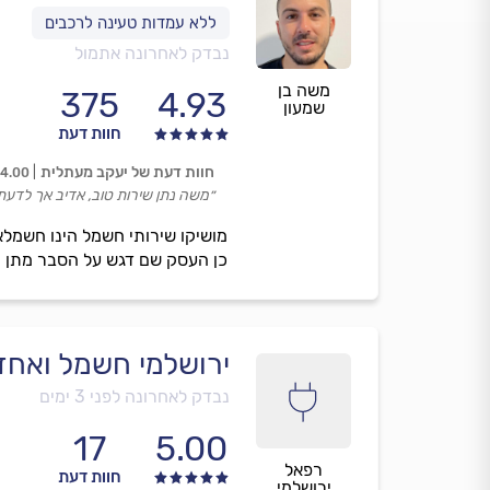
נבדק לאחרונה אתמול
משה בן
375
4.93
שמעון
חוות דעת
חוות דעת של יעקב מעתלית
4.00
״משה נתן שירות טוב, אדיב אך לדעתי
מושיקו שירותי חשמל הינו חשמלא
כן העסק שם דגש על הסבר מתן מד
ירושלמי חשמל ואחז
נבדק לאחרונה לפני 3 ימים
17
5.00
רפאל
חוות דעת
ירושלמי