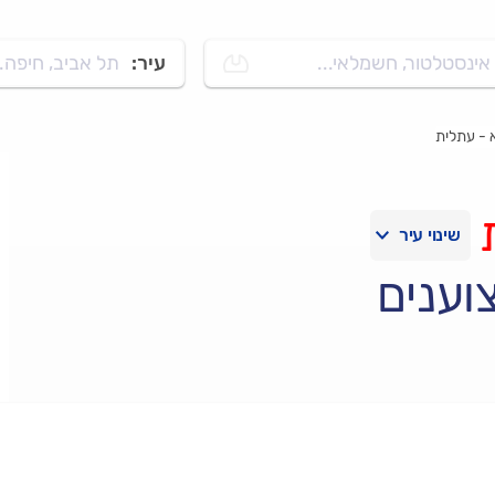
אינסטלטור, חשמלאי...
עיר:
תל אביב, חיפה..
 - עתלית
וענים