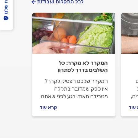
הפיקוח שלנו
לכל התקלות ועבודות
המקרר לא מקרר: כל
השלבים בדרך לפתרון
המקרר שלכם הפסיק לקרר?
אין ספק שמדובר בתקלה
ם,
מטרידה מאוד. רגע לפני שאתם
ה
מזמינים טכנאי, יש כמה פעולות
עוד
קרא עוד
ל
שאנחנו רוצים שתעשו. מזמינים
טכנאי? אנחנו נעזור לכם
להתנהל מולו כמו שצריך ונלווה
אתכם עד לפתרון התקלה.