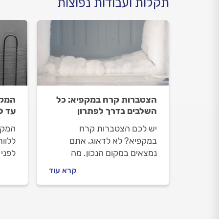
תקלות ועבודות נפוצות
הצטברות קרח במקפיא: כל
המקפ
השלבים בדרך לפתרון
עד ל
יש לכם הצטברות קרח
המקפ
במקפיא? לא לדאוג, אתם
ללוו
נמצאים במקום הנכון. מה
לפני 
עושים רגע לפני שמזמינים
איך מ
קרא עוד
טכנאי מקררים, איך מתנהלים
תיקו
מולו וכמה עולה התיקון? כל
התשו
התשובות לפניכם.