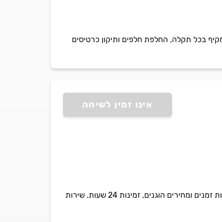
 מקיף בכל תקלה, החלפת חלפים ותיקון כרטיסים
אינו זמין לשיחה
כוכב הקור הינה חברה וותיקה בתחום תיקון המקררים והמקפיאים תיקון תקלות במקפיאים, עמידה בלוחות זמנים ומחירים הוגנים, זמינות 24 שעות. שירות